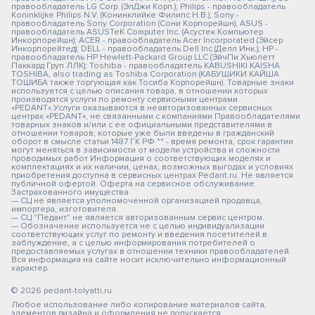
правообладатель LG Corp. (ЭлДжи Корп.); Philips - правообладатель
Koninklijke Philips N.V. (Конинклийке Филипс Н.В.); Sony -
правообладатель Sony Corporation (Сони Корпорейшн); ASUS -
правообладатель ASUSTeK Computer Inc. (Асустек Компьютер
Инкорпорейшн); ACER - правообладатель Acer Incorporated (Эйсер
Инкорпорейтед); DELL - правообладатель Dell Inc.(Делл Инк.); HP -
правообладатель HP Hewlett-Packard Group LLC (ЭйчПи Хьюлетт
Паккард Груп ЛЛК); Toshiba - правообладатель KABUSHIKI KAISHA
TOSHIBA, also trading as Toshiba Corporation (КАБУШИКИ КАЙША
ТОШИБА также торгующая как Тосиба Корпорейшн). Товарные знаки
используется с целью описания товара, в отношении которых
производятся услуги по ремонту сервисными центрами
«PEDANT».Услуги оказываются в неавторизованных сервисных
центрах «PEDANT», не связанными с компаниями Правообладателями
товарных знаков и/или с ее официальными представителями в
отношении товаров, которые уже были введены в гражданский
оборот в смысле статьи 1487 ГК РФ ** - время ремонта, срок гарантии
могут меняться в зависимости от модели устройства и сложности
проводимых работ Информация о соответствующих моделях и
комплектациях и их наличии, ценах, возможных выгодах и условиях
приобретения доступна в сервисных центрах Pedant.ru. Не является
публичной офертой. Оферта на сервисное обслуживание
Застрахованного имущества
— СЦ не является уполномоченной организацией продавца,
импортера, изготовителя.
— СЦ "Педант" не является авторизованным сервис центром.
— Обозначение используется не с целью индивидуализации
соответствующих услуг по ремонту и введения посетителей в
заблуждение, а с целью информирования потребителей о
предоставляемых услугах в отношении техники правообладателей.
Вся информация на сайте носит исключительно информационный
характер.
© 2026 pedant-tolyatti.ru
Любое использование либо копирование материалов сайта,
элементов дизайна и оформления не допускается.