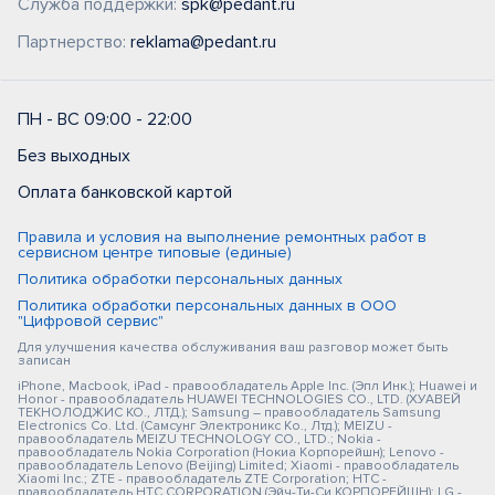
Служба поддержки:
spk@pedant.ru
Партнерство:
reklama@pedant.ru
ПН - ВС 09:00 - 22:00
Без выходных
Оплата банковской картой
Правила и условия на выполнение ремонтных работ в
сервисном центре типовые (единые)
Политика обработки персональных данных
Политика обработки персональных данных в ООО
"Цифровой сервис"
Для улучшения качества обслуживания ваш разговор может быть
записан
iPhone, Macbook, iPad - правообладатель Apple Inc. (Эпл Инк.); Huawei и
Honor - правообладатель HUAWEI TECHNOLOGIES CO., LTD. (ХУАВЕЙ
ТЕКНОЛОДЖИС КО., ЛТД.); Samsung – правообладатель Samsung
Electronics Co. Ltd. (Самсунг Электроникс Ко., Лтд.); MEIZU -
правообладатель MEIZU TECHNOLOGY CO., LTD.; Nokia -
правообладатель Nokia Corporation (Нокиа Корпорейшн); Lenovo -
правообладатель Lenovo (Beijing) Limited; Xiaomi - правообладатель
Xiaomi Inc.; ZTE - правообладатель ZTE Corporation; HTC -
правообладатель HTC CORPORATION (Эйч-Ти-Си КОРПОРЕЙШН); LG -