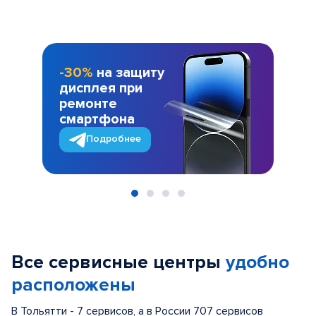
-30%
на защиту
дисплея при
ремонте
смартфона
Подробнее
Item
1
of
Все сервисные центры
удобно
4
расположены
В Тольятти - 7 сервисов, а в России 707 сервисов