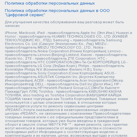
Политика обработки персональных данных
Политика обработки персональных данных в ООО
"Цифровой сервис"
Для улучшения качества обслуживания ваш разговор может быть
записан
iPhone, Macbook, iPad - правообладатель Apple Inc. (Эпл Инк.); Huawei и
Honor - правообладатель HUAWEI TECHNOLOGIES CO., LTD. (ХУАВЕЙ
ТЕКНОЛОДЖИС КО., ЛТД.); Samsung – правообладатель Samsung
Electronics Co. Ltd. (Самсунг Электроникс Ко., Лтд.); MEIZU -
правообладатель MEIZU TECHNOLOGY CO., LTD.; Nokia -
правообладатель Nokia Corporation (Нокиа Корпорейшн); Lenovo -
правообладатель Lenovo (Beijing) Limited; Xiaomi - правообладатель
Xiaomi Inc.; ZTE - правообладатель ZTE Corporation; HTC -
правообладатель HTC CORPORATION (Эйч-Ти-Си КОРПОРЕЙШН); LG -
правообладатель LG Corp. (ЭлДжи Корп.); Philips - правообладатель
Koninklijke Philips N.V. (Конинклийке Филипс Н.В.); Sony -
правообладатель Sony Corporation (Сони Корпорейшн); ASUS -
правообладатель ASUSTeK Computer Inc. (Асустек Компьютер
Инкорпорейшн); ACER - правообладатель Acer Incorporated (Эйсер
Инкорпорейтед); DELL - правообладатель Dell Inc.(Делл Инк.); HP -
правообладатель HP Hewlett-Packard Group LLC (ЭйчПи Хьюлетт
Паккард Груп ЛЛК); Toshiba - правообладатель KABUSHIKI KAISHA
TOSHIBA, also trading as Toshiba Corporation (КАБУШИКИ КАЙША
ТОШИБА также торгующая как Тосиба Корпорейшн). Товарные знаки
используется с целью описания товара, в отношении которых
производятся услуги по ремонту сервисными центрами
«PEDANT».Услуги оказываются в неавторизованных сервисных
центрах «PEDANT», не связанными с компаниями Правообладателями
товарных знаков и/или с ее официальными представителями в
отношении товаров, которые уже были введены в гражданский
оборот в смысле статьи 1487 ГК РФ ** - время ремонта, срок гарантии
могут меняться в зависимости от модели устройства и сложности
проводимых работ Информация о соответствующих моделях и
комплектациях и их наличии, ценах, возможных выгодах и условиях