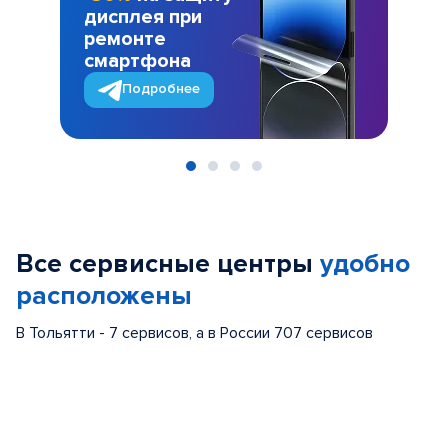
дисплея при
ремонте
смартфона
Подробнее
Item
1
of
Все сервисные центры
удобно
4
расположены
В Тольятти - 7 сервисов, а в России 707 сервисов