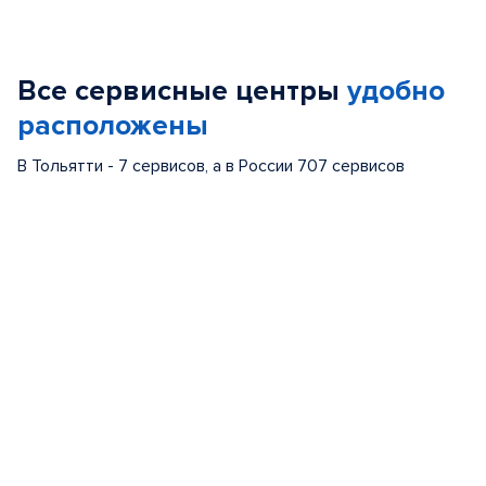
Item
1
of
Все сервисные центры
удобно
4
расположены
В Тольятти - 7 сервисов, а в России 707 сервисов