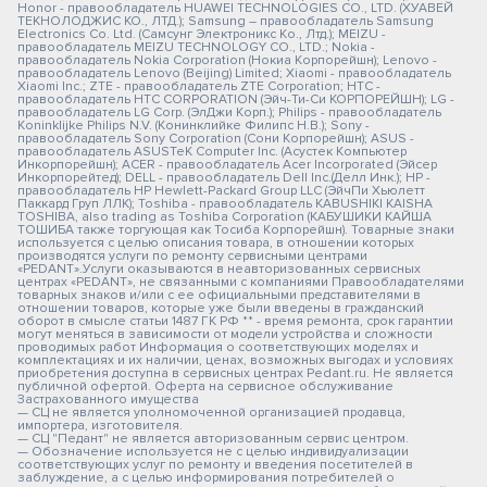
Honor - правообладатель HUAWEI TECHNOLOGIES CO., LTD. (ХУАВЕЙ
ТЕКНОЛОДЖИС КО., ЛТД.); Samsung – правообладатель Samsung
Electronics Co. Ltd. (Самсунг Электроникс Ко., Лтд.); MEIZU -
правообладатель MEIZU TECHNOLOGY CO., LTD.; Nokia -
правообладатель Nokia Corporation (Нокиа Корпорейшн); Lenovo -
правообладатель Lenovo (Beijing) Limited; Xiaomi - правообладатель
Xiaomi Inc.; ZTE - правообладатель ZTE Corporation; HTC -
правообладатель HTC CORPORATION (Эйч-Ти-Си КОРПОРЕЙШН); LG -
правообладатель LG Corp. (ЭлДжи Корп.); Philips - правообладатель
Koninklijke Philips N.V. (Конинклийке Филипс Н.В.); Sony -
правообладатель Sony Corporation (Сони Корпорейшн); ASUS -
правообладатель ASUSTeK Computer Inc. (Асустек Компьютер
Инкорпорейшн); ACER - правообладатель Acer Incorporated (Эйсер
Инкорпорейтед); DELL - правообладатель Dell Inc.(Делл Инк.); HP -
правообладатель HP Hewlett-Packard Group LLC (ЭйчПи Хьюлетт
Паккард Груп ЛЛК); Toshiba - правообладатель KABUSHIKI KAISHA
TOSHIBA, also trading as Toshiba Corporation (КАБУШИКИ КАЙША
ТОШИБА также торгующая как Тосиба Корпорейшн). Товарные знаки
используется с целью описания товара, в отношении которых
производятся услуги по ремонту сервисными центрами
«PEDANT».Услуги оказываются в неавторизованных сервисных
центрах «PEDANT», не связанными с компаниями Правообладателями
товарных знаков и/или с ее официальными представителями в
отношении товаров, которые уже были введены в гражданский
оборот в смысле статьи 1487 ГК РФ ** - время ремонта, срок гарантии
могут меняться в зависимости от модели устройства и сложности
проводимых работ Информация о соответствующих моделях и
комплектациях и их наличии, ценах, возможных выгодах и условиях
приобретения доступна в сервисных центрах Pedant.ru. Не является
публичной офертой. Оферта на сервисное обслуживание
Застрахованного имущества
— СЦ не является уполномоченной организацией продавца,
импортера, изготовителя.
— СЦ "Педант" не является авторизованным сервис центром.
— Обозначение используется не с целью индивидуализации
соответствующих услуг по ремонту и введения посетителей в
заблуждение, а с целью информирования потребителей о