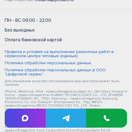
ПН - ВС 09:00 - 22:00
Без выходных
Оплата банковской картой
Правила и условия на выполнение ремонтных работ в
сервисном центре типовые (единые)
Политика обработки персональных данных
Политика обработки персональных данных в ООО
"Цифровой сервис"
Для улучшения качества обслуживания ваш разговор может быть
записан
iPhone, Macbook, iPad - правообладатель Apple Inc. (Эпл Инк.); Huawei и
Honor - правообладатель HUAWEI TECHNOLOGIES CO., LTD. (ХУАВЕЙ
ТЕКНОЛОДЖИС КО., ЛТД.); Samsung – правообладатель Samsung
Electronics Co. Ltd. (Самсунг Электроникс Ко., Лтд.); MEIZU -
правообладатель MEIZU TECHNOLOGY CO., LTD.; Nokia -
правообладатель Nokia Corporation (Нокиа Корпорейшн); Lenovo -
правообладатель Lenovo (Beijing) Limited; Xiaomi - правообладатель
Xiaomi Inc.; ZTE - правообладатель ZTE Corporation; HTC -
правообладатель HTC CORPORATION (Эйч-Ти-Си КОРПОРЕЙШН); LG -
правообладатель LG Corp. (ЭлДжи Корп.); Philips - правообладатель
Koninklijke Philips N.V. (Конинклийке Филипс Н.В.); Sony -
правообладатель Sony Corporation (Сони Корпорейшн); ASUS -