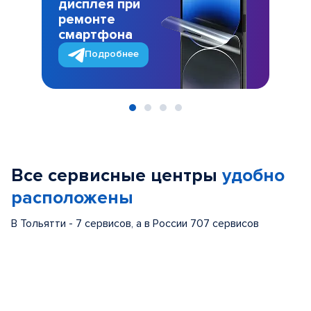
дисплея при
ремонте
смартфона
Подробнее
Item
1
of
Все сервисные центры
удобно
4
расположены
В Тольятти - 7 сервисов, а в России 707 сервисов