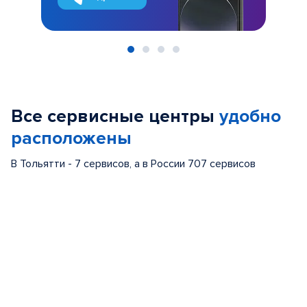
Item
1
of
Все сервисные центры
удобно
4
расположены
В Тольятти - 7 сервисов, а в России 707 сервисов