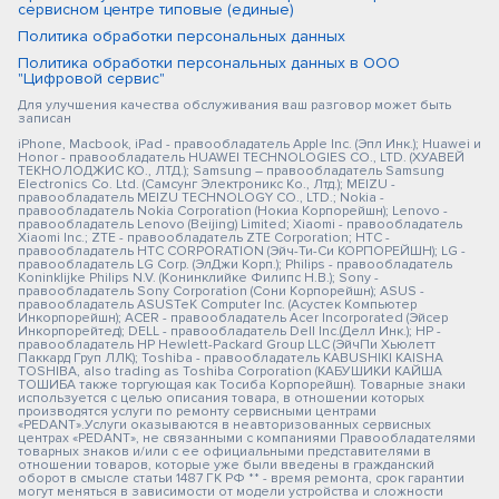
сервисном центре типовые (единые)
Политика обработки персональных данных
Политика обработки персональных данных в ООО
"Цифровой сервис"
Для улучшения качества обслуживания ваш разговор может быть
записан
iPhone, Macbook, iPad - правообладатель Apple Inc. (Эпл Инк.); Huawei и
Honor - правообладатель HUAWEI TECHNOLOGIES CO., LTD. (ХУАВЕЙ
ТЕКНОЛОДЖИС КО., ЛТД.); Samsung – правообладатель Samsung
Electronics Co. Ltd. (Самсунг Электроникс Ко., Лтд.); MEIZU -
правообладатель MEIZU TECHNOLOGY CO., LTD.; Nokia -
правообладатель Nokia Corporation (Нокиа Корпорейшн); Lenovo -
правообладатель Lenovo (Beijing) Limited; Xiaomi - правообладатель
Xiaomi Inc.; ZTE - правообладатель ZTE Corporation; HTC -
правообладатель HTC CORPORATION (Эйч-Ти-Си КОРПОРЕЙШН); LG -
правообладатель LG Corp. (ЭлДжи Корп.); Philips - правообладатель
Koninklijke Philips N.V. (Конинклийке Филипс Н.В.); Sony -
правообладатель Sony Corporation (Сони Корпорейшн); ASUS -
правообладатель ASUSTeK Computer Inc. (Асустек Компьютер
Инкорпорейшн); ACER - правообладатель Acer Incorporated (Эйсер
Инкорпорейтед); DELL - правообладатель Dell Inc.(Делл Инк.); HP -
правообладатель HP Hewlett-Packard Group LLC (ЭйчПи Хьюлетт
Паккард Груп ЛЛК); Toshiba - правообладатель KABUSHIKI KAISHA
TOSHIBA, also trading as Toshiba Corporation (КАБУШИКИ КАЙША
ТОШИБА также торгующая как Тосиба Корпорейшн). Товарные знаки
используется с целью описания товара, в отношении которых
производятся услуги по ремонту сервисными центрами
«PEDANT».Услуги оказываются в неавторизованных сервисных
центрах «PEDANT», не связанными с компаниями Правообладателями
товарных знаков и/или с ее официальными представителями в
отношении товаров, которые уже были введены в гражданский
оборот в смысле статьи 1487 ГК РФ ** - время ремонта, срок гарантии
могут меняться в зависимости от модели устройства и сложности