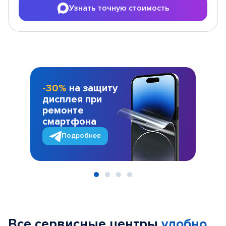
Узнать точную стоимость
-30%
на защиту
дисплея при
ремонте
смартфона
Подробнее
Item
1
of
Все сервисные центры
удобно
4