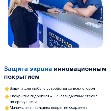
Item
1
of
Защита экрана
инновационным
5
покрытием
Защита для любого устройства со всех сторон
1 покрытие гидрогеля = 3-5 стандартных стекол
по сроку носки
Минимальная толщина покрытия сохраняет