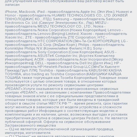
Для улучшения качества обслуживания ваш разговор может быть
записан
iPhone, Macbook, iPad - правообладатель Apple Inc. (Эпл Инк.); Huawei и
Honor - правообладатель HUAWEI TECHNOLOGIES CO., LTD. (ХУАВЕЙ
ТЕКНОЛОДЖИС КО., ЛТД.); Samsung – правообладатель Samsung
Electronics Co. Ltd. (Самсунг Электроникс Ко., Лтд.); MEIZU -
правообладатель MEIZU TECHNOLOGY CO., LTD.; Nokia -
правообладатель Nokia Corporation (Нокиа Корпорейшн); Lenovo -
правообладатель Lenovo (Beijing) Limited; Xiaomi - правообладатель
Xiaomi Inc.; ZTE - правообладатель ZTE Corporation; HTC -
правообладатель HTC CORPORATION (Эйч-Ти-Си КОРПОРЕЙШН); LG -
правообладатель LG Corp. (ЭлДжи Корп.); Philips - правообладатель
Koninklijke Philips N.V. (Конинклийке Филипс Н.В.); Sony -
правообладатель Sony Corporation (Сони Корпорейшн); ASUS -
правообладатель ASUSTeK Computer Inc. (Асустек Компьютер
Инкорпорейшн); ACER - правообладатель Acer Incorporated (Эйсер
Инкорпорейтед); DELL - правообладатель Dell Inc.(Делл Инк.); HP -
правообладатель HP Hewlett-Packard Group LLC (ЭйчПи Хьюлетт
Паккард Груп ЛЛК); Toshiba - правообладатель KABUSHIKI KAISHA
TOSHIBA, also trading as Toshiba Corporation (КАБУШИКИ КАЙША
ТОШИБА также торгующая как Тосиба Корпорейшн). Товарные знаки
используется с целью описания товара, в отношении которых
производятся услуги по ремонту сервисными центрами
«PEDANT».Услуги оказываются в неавторизованных сервисных
центрах «PEDANT», не связанными с компаниями Правообладателями
товарных знаков и/или с ее официальными представителями в
отношении товаров, которые уже были введены в гражданский
оборот в смысле статьи 1487 ГК РФ ** - время ремонта, срок гарантии
могут меняться в зависимости от модели устройства и сложности
проводимых работ Информация о соответствующих моделях и
комплектациях и их наличии, ценах, возможных выгодах и условиях
приобретения доступна в сервисных центрах Pedant.ru. Не является
публичной офертой. Оферта на сервисное обслуживание
Застрахованного имущества
— СЦ не является уполномоченной организацией продавца,
импортера, изготовителя.
— СЦ "Педант" не является авторизованным сервис центром.