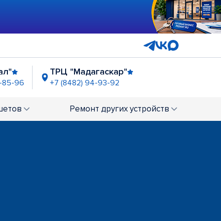
ал"
ТРЦ "Мадагаскар"
8-85-96
+7 (8482) 94-93-92
ТК "Каретный двор"
шетов
Ремонт
других устройств