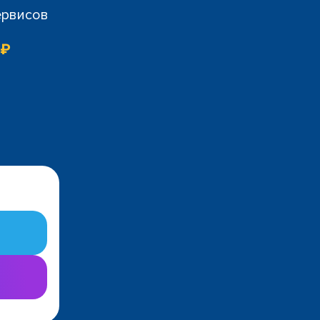
ервисов
 ₽