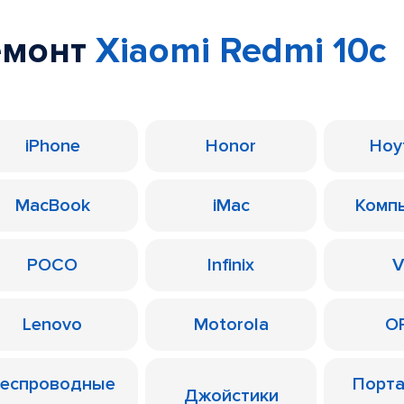
емонт
Xiaomi Redmi 10c
iPhone
Honor
Ноу
MacBook
iMac
Комп
POCO
Infinix
V
Lenovo
Motorola
O
еспроводные
Порт
Джойстики