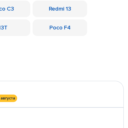
co C3
Redmi 13
13T
Poco F4
 августа