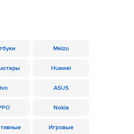
тбуки
Meizu
ьютеры
Huawei
ivo
ASUS
PPO
Nokia
ативные
Игровые