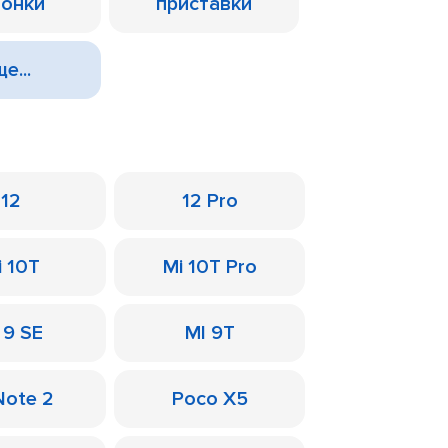
лонки
приставки
е...
12
12 Pro
i 10T
Mi 10T Pro
 9 SE
MI 9T
Note 2
Poco X5