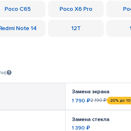
Poco C65
Poco X6 Pro
Po
Redmi Note 14
12T
ли)
Замена экрана
1 790 ₽
2 190 ₽
-20%
до 10
Замена стекла
1 390 ₽