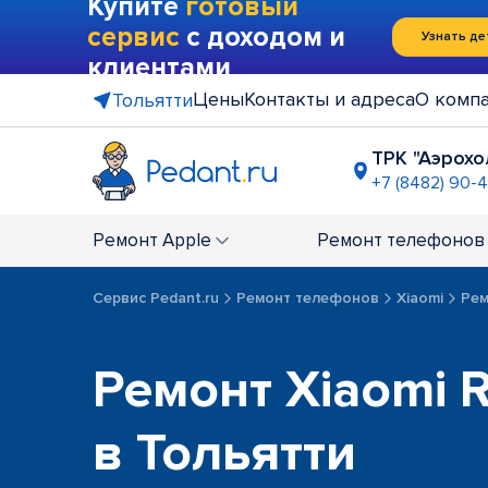
Купите
готовый
сервис
с доходом и
Узнать де
клиентами
Цены
Контакты и адреса
О комп
Тольятти
ТРК "Аэрохо
+7 (8482) 90-
ТРК "Парк
+7 (8482) 94
Ремонт
Apple
Ремонт
телефонов
Сервис Pedant.ru
Ремонт телефонов
Xiaomi
Рем
Ремонт Xiaomi 
в Тольятти