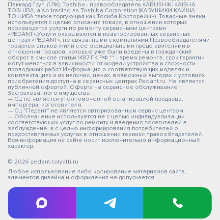
Паккард Груп ЛЛК); Toshiba - правообладатель KABUSHIKI KAISHA
TOSHIBA, also trading as Toshiba Corporation (КАБУШИКИ КАЙША
ТОШИБА также торгующая как Тосиба Корпорейшн). Товарные знаки
используется с целью описания товара, в отношении которых
производятся услуги по ремонту сервисными центрами
«PEDANT».Услуги оказываются в неавторизованных сервисных
центрах «PEDANT», не связанными с компаниями Правообладателями
товарных знаков и/или с ее официальными представителями в
отношении товаров, которые уже были введены в гражданский
оборот в смысле статьи 1487 ГК РФ ** - время ремонта, срок гарантии
могут меняться в зависимости от модели устройства и сложности
проводимых работ Информация о соответствующих моделях и
комплектациях и их наличии, ценах, возможных выгодах и условиях
приобретения доступна в сервисных центрах Pedant.ru. Не является
публичной офертой. Оферта на сервисное обслуживание
Застрахованного имущества
— СЦ не является уполномоченной организацией продавца,
импортера, изготовителя.
— СЦ "Педант" не является авторизованным сервис центром.
— Обозначение используется не с целью индивидуализации
соответствующих услуг по ремонту и введения посетителей в
заблуждение, а с целью информирования потребителей о
предоставляемых услугах в отношении техники правообладателей.
Вся информация на сайте носит исключительно информационный
характер.
© 2026 pedant-tolyatti.ru
Любое использование либо копирование материалов сайта,
элементов дизайна и оформления не допускается.