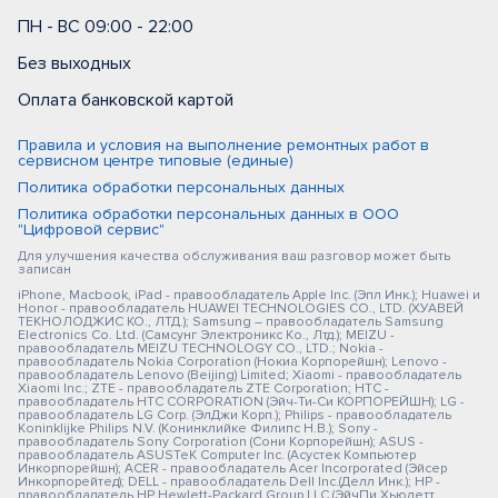
ПН - ВС 09:00 - 22:00
Без выходных
Оплата банковской картой
Правила и условия на выполнение ремонтных работ в
сервисном центре типовые (единые)
Политика обработки персональных данных
Политика обработки персональных данных в ООО
"Цифровой сервис"
Для улучшения качества обслуживания ваш разговор может быть
записан
iPhone, Macbook, iPad - правообладатель Apple Inc. (Эпл Инк.); Huawei и
Honor - правообладатель HUAWEI TECHNOLOGIES CO., LTD. (ХУАВЕЙ
ТЕКНОЛОДЖИС КО., ЛТД.); Samsung – правообладатель Samsung
Electronics Co. Ltd. (Самсунг Электроникс Ко., Лтд.); MEIZU -
правообладатель MEIZU TECHNOLOGY CO., LTD.; Nokia -
правообладатель Nokia Corporation (Нокиа Корпорейшн); Lenovo -
правообладатель Lenovo (Beijing) Limited; Xiaomi - правообладатель
Xiaomi Inc.; ZTE - правообладатель ZTE Corporation; HTC -
правообладатель HTC CORPORATION (Эйч-Ти-Си КОРПОРЕЙШН); LG -
правообладатель LG Corp. (ЭлДжи Корп.); Philips - правообладатель
Koninklijke Philips N.V. (Конинклийке Филипс Н.В.); Sony -
правообладатель Sony Corporation (Сони Корпорейшн); ASUS -
правообладатель ASUSTeK Computer Inc. (Асустек Компьютер
Инкорпорейшн); ACER - правообладатель Acer Incorporated (Эйсер
Инкорпорейтед); DELL - правообладатель Dell Inc.(Делл Инк.); HP -
правообладатель HP Hewlett-Packard Group LLC (ЭйчПи Хьюлетт