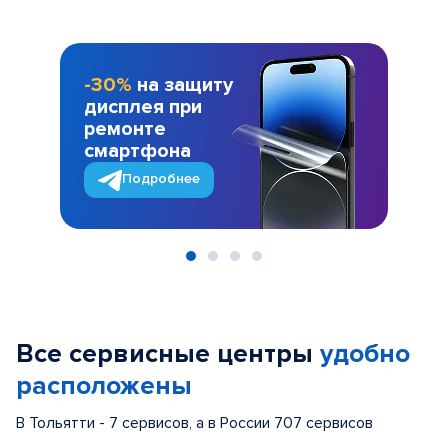
-30%
на защиту
дисплея при
ремонте
смартфона
Подробнее
Item
1
of
Все сервисные центры
удобно
4
расположены
В Тольятти - 7 сервисов, а в России 707 сервисов