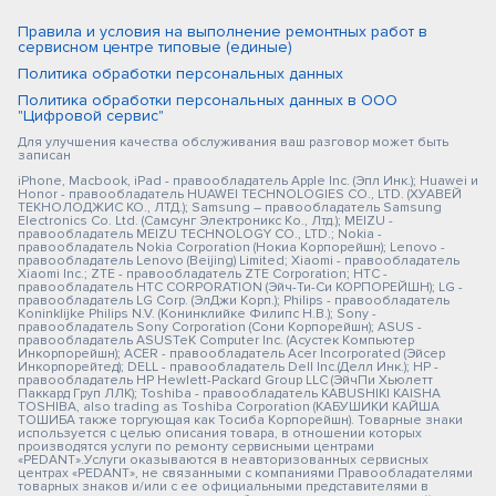
Правила и условия на выполнение ремонтных работ в
сервисном центре типовые (единые)
Политика обработки персональных данных
Политика обработки персональных данных в ООО
"Цифровой сервис"
Для улучшения качества обслуживания ваш разговор может быть
записан
iPhone, Macbook, iPad - правообладатель Apple Inc. (Эпл Инк.); Huawei и
Honor - правообладатель HUAWEI TECHNOLOGIES CO., LTD. (ХУАВЕЙ
ТЕКНОЛОДЖИС КО., ЛТД.); Samsung – правообладатель Samsung
Electronics Co. Ltd. (Самсунг Электроникс Ко., Лтд.); MEIZU -
правообладатель MEIZU TECHNOLOGY CO., LTD.; Nokia -
правообладатель Nokia Corporation (Нокиа Корпорейшн); Lenovo -
правообладатель Lenovo (Beijing) Limited; Xiaomi - правообладатель
Xiaomi Inc.; ZTE - правообладатель ZTE Corporation; HTC -
правообладатель HTC CORPORATION (Эйч-Ти-Си КОРПОРЕЙШН); LG -
правообладатель LG Corp. (ЭлДжи Корп.); Philips - правообладатель
Koninklijke Philips N.V. (Конинклийке Филипс Н.В.); Sony -
правообладатель Sony Corporation (Сони Корпорейшн); ASUS -
правообладатель ASUSTeK Computer Inc. (Асустек Компьютер
Инкорпорейшн); ACER - правообладатель Acer Incorporated (Эйсер
Инкорпорейтед); DELL - правообладатель Dell Inc.(Делл Инк.); HP -
правообладатель HP Hewlett-Packard Group LLC (ЭйчПи Хьюлетт
Паккард Груп ЛЛК); Toshiba - правообладатель KABUSHIKI KAISHA
TOSHIBA, also trading as Toshiba Corporation (КАБУШИКИ КАЙША
ТОШИБА также торгующая как Тосиба Корпорейшн). Товарные знаки
используется с целью описания товара, в отношении которых
производятся услуги по ремонту сервисными центрами
«PEDANT».Услуги оказываются в неавторизованных сервисных
центрах «PEDANT», не связанными с компаниями Правообладателями
товарных знаков и/или с ее официальными представителями в