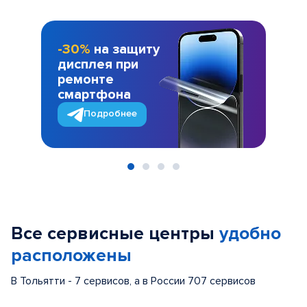
-30%
на защиту
дисплея при
ремонте
смартфона
Подробнее
Item
1
of
Все сервисные центры
удобно
4
расположены
В Тольятти - 7 сервисов, а в России 707 сервисов