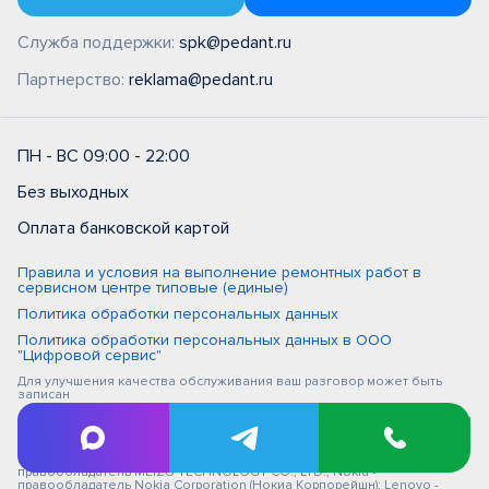
Служба поддержки:
spk@pedant.ru
Партнерство:
reklama@pedant.ru
ПН - ВС 09:00 - 22:00
Без выходных
Оплата банковской картой
Правила и условия на выполнение ремонтных работ в
сервисном центре типовые (единые)
Политика обработки персональных данных
Политика обработки персональных данных в ООО
"Цифровой сервис"
Для улучшения качества обслуживания ваш разговор может быть
записан
iPhone, Macbook, iPad - правообладатель Apple Inc. (Эпл Инк.); Huawei и
Honor - правообладатель HUAWEI TECHNOLOGIES CO., LTD. (ХУАВЕЙ
ТЕКНОЛОДЖИС КО., ЛТД.); Samsung – правообладатель Samsung
Electronics Co. Ltd. (Самсунг Электроникс Ко., Лтд.); MEIZU -
правообладатель MEIZU TECHNOLOGY CO., LTD.; Nokia -
правообладатель Nokia Corporation (Нокиа Корпорейшн); Lenovo -