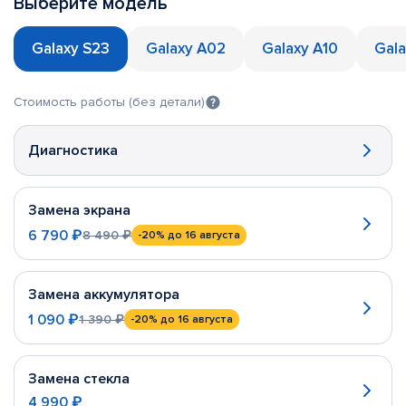
Выберите модель
Galaxy S23
Galaxy A02
Galaxy A10
Gala
Стоимость работы (без детали)
Диагностика
Замена экрана
6 790 ₽
8 490 ₽
-20%
до 16 августа
Замена аккумулятора
1 090 ₽
1 390 ₽
-20%
до 16 августа
Замена стекла
4 990 ₽