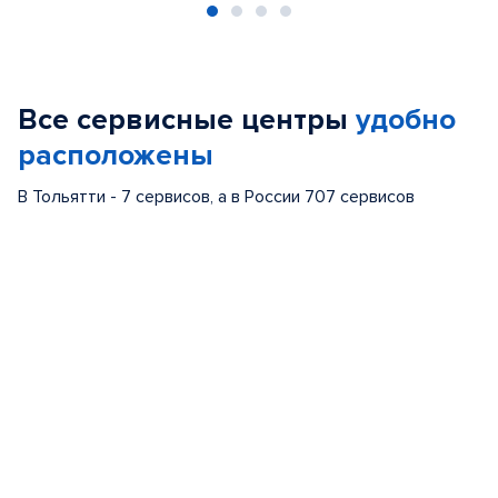
Item
1
of
Все сервисные центры
удобно
4
расположены
В Тольятти - 7 сервисов, а в России 707 сервисов