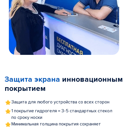
Item
1
of
Защита экрана
инновационным
5
покрытием
Защита для любого устройства со всех сторон
1 покрытие гидрогеля = 3-5 стандартных стекол
по сроку носки
Минимальная толщина покрытия сохраняет