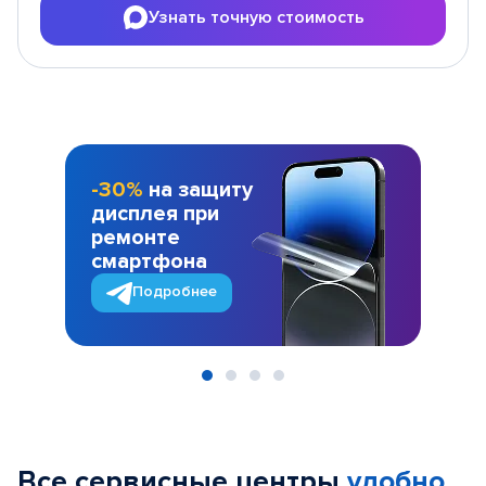
Узнать точную стоимость
-30%
на защиту
дисплея при
ремонте
смартфона
Подробнее
Item
1
of
Все сервисные центры
удобно
4