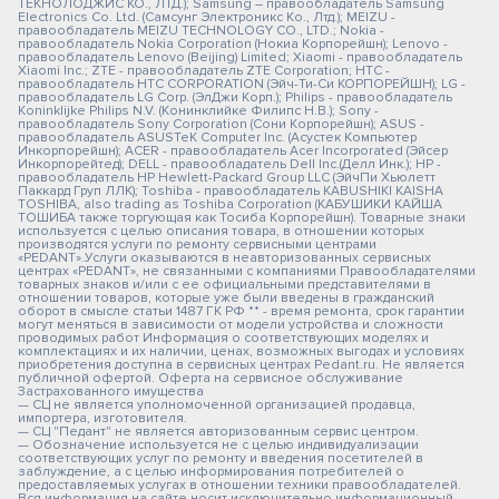
ТЕКНОЛОДЖИС КО., ЛТД.); Samsung – правообладатель Samsung
Electronics Co. Ltd. (Самсунг Электроникс Ко., Лтд.); MEIZU -
правообладатель MEIZU TECHNOLOGY CO., LTD.; Nokia -
правообладатель Nokia Corporation (Нокиа Корпорейшн); Lenovo -
правообладатель Lenovo (Beijing) Limited; Xiaomi - правообладатель
Xiaomi Inc.; ZTE - правообладатель ZTE Corporation; HTC -
правообладатель HTC CORPORATION (Эйч-Ти-Си КОРПОРЕЙШН); LG -
правообладатель LG Corp. (ЭлДжи Корп.); Philips - правообладатель
Koninklijke Philips N.V. (Конинклийке Филипс Н.В.); Sony -
правообладатель Sony Corporation (Сони Корпорейшн); ASUS -
правообладатель ASUSTeK Computer Inc. (Асустек Компьютер
Инкорпорейшн); ACER - правообладатель Acer Incorporated (Эйсер
Инкорпорейтед); DELL - правообладатель Dell Inc.(Делл Инк.); HP -
правообладатель HP Hewlett-Packard Group LLC (ЭйчПи Хьюлетт
Паккард Груп ЛЛК); Toshiba - правообладатель KABUSHIKI KAISHA
TOSHIBA, also trading as Toshiba Corporation (КАБУШИКИ КАЙША
ТОШИБА также торгующая как Тосиба Корпорейшн). Товарные знаки
используется с целью описания товара, в отношении которых
производятся услуги по ремонту сервисными центрами
«PEDANT».Услуги оказываются в неавторизованных сервисных
центрах «PEDANT», не связанными с компаниями Правообладателями
товарных знаков и/или с ее официальными представителями в
отношении товаров, которые уже были введены в гражданский
оборот в смысле статьи 1487 ГК РФ ** - время ремонта, срок гарантии
могут меняться в зависимости от модели устройства и сложности
проводимых работ Информация о соответствующих моделях и
комплектациях и их наличии, ценах, возможных выгодах и условиях
приобретения доступна в сервисных центрах Pedant.ru. Не является
публичной офертой. Оферта на сервисное обслуживание
Застрахованного имущества
— СЦ не является уполномоченной организацией продавца,
импортера, изготовителя.
— СЦ "Педант" не является авторизованным сервис центром.
— Обозначение используется не с целью индивидуализации
соответствующих услуг по ремонту и введения посетителей в
заблуждение, а с целью информирования потребителей о
предоставляемых услугах в отношении техники правообладателей.
Вся информация на сайте носит исключительно информационный