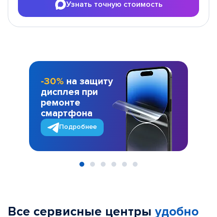
Узнать точную стоимость
-30%
на защиту
дисплея при
ремонте
смартфона
Подробнее
Item
1
of
Все сервисные центры
удобно
6