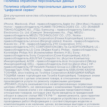
Политика обработки персональных данных
Политика обработки персональных данных в ООО
"Цифровой сервис"
Для улучшения качества обслуживания ваш разговор может быть
записан
iPhone, Macbook, iPad - правообладатель Apple Inc. (Эпл Инк.); Huawei и
Honor - правообладатель HUAWEI TECHNOLOGIES CO., LTD. (ХУАВЕЙ
ТЕКНОЛОДЖИС КО., ЛТД.); Samsung – правообладатель Samsung
Electronics Co. Ltd. (Самсунг Электроникс Ко., Лтд.); MEIZU -
правообладатель MEIZU TECHNOLOGY CO., LTD.; Nokia -
правообладатель Nokia Corporation (Нокиа Корпорейшн); Lenovo -
правообладатель Lenovo (Beijing) Limited; Xiaomi - правообладатель
Xiaomi Inc.; ZTE - правообладатель ZTE Corporation; HTC -
правообладатель HTC CORPORATION (Эйч-Ти-Си КОРПОРЕЙШН); LG -
правообладатель LG Corp. (ЭлДжи Корп.); Philips - правообладатель
Koninklijke Philips N.V. (Конинклийке Филипс Н.В.); Sony -
правообладатель Sony Corporation (Сони Корпорейшн); ASUS -
правообладатель ASUSTeK Computer Inc. (Асустек Компьютер
Инкорпорейшн); ACER - правообладатель Acer Incorporated (Эйсер
Инкорпорейтед); DELL - правообладатель Dell Inc.(Делл Инк.); HP -
правообладатель HP Hewlett-Packard Group LLC (ЭйчПи Хьюлетт
Паккард Груп ЛЛК); Toshiba - правообладатель KABUSHIKI KAISHA
TOSHIBA, also trading as Toshiba Corporation (КАБУШИКИ КАЙША
ТОШИБА также торгующая как Тосиба Корпорейшн). Товарные знаки
используется с целью описания товара, в отношении которых
производятся услуги по ремонту сервисными центрами
«PEDANT».Услуги оказываются в неавторизованных сервисных
центрах «PEDANT», не связанными с компаниями Правообладателями
товарных знаков и/или с ее официальными представителями в
отношении товаров, которые уже были введены в гражданский
оборот в смысле статьи 1487 ГК РФ ** - время ремонта, срок гарантии
могут меняться в зависимости от модели устройства и сложности
проводимых работ Информация о соответствующих моделях и
комплектациях и их наличии, ценах, возможных выгодах и условиях