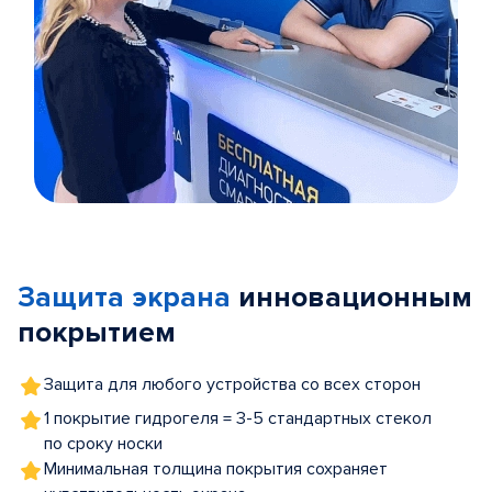
Item
1
of
Защита экрана
инновационным
5
покрытием
Защита для любого устройства со всех сторон
1 покрытие гидрогеля = 3-5 стандартных стекол
по сроку носки
Минимальная толщина покрытия сохраняет