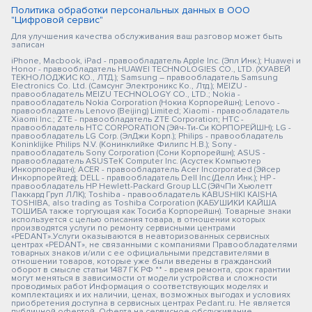
Политика обработки персональных данных в ООО
"Цифровой сервис"
Для улучшения качества обслуживания ваш разговор может быть
записан
iPhone, Macbook, iPad - правообладатель Apple Inc. (Эпл Инк.); Huawei и
Honor - правообладатель HUAWEI TECHNOLOGIES CO., LTD. (ХУАВЕЙ
ТЕКНОЛОДЖИС КО., ЛТД.); Samsung – правообладатель Samsung
Electronics Co. Ltd. (Самсунг Электроникс Ко., Лтд.); MEIZU -
правообладатель MEIZU TECHNOLOGY CO., LTD.; Nokia -
правообладатель Nokia Corporation (Нокиа Корпорейшн); Lenovo -
правообладатель Lenovo (Beijing) Limited; Xiaomi - правообладатель
Xiaomi Inc.; ZTE - правообладатель ZTE Corporation; HTC -
правообладатель HTC CORPORATION (Эйч-Ти-Си КОРПОРЕЙШН); LG -
правообладатель LG Corp. (ЭлДжи Корп.); Philips - правообладатель
Koninklijke Philips N.V. (Конинклийке Филипс Н.В.); Sony -
правообладатель Sony Corporation (Сони Корпорейшн); ASUS -
правообладатель ASUSTeK Computer Inc. (Асустек Компьютер
Инкорпорейшн); ACER - правообладатель Acer Incorporated (Эйсер
Инкорпорейтед); DELL - правообладатель Dell Inc.(Делл Инк.); HP -
правообладатель HP Hewlett-Packard Group LLC (ЭйчПи Хьюлетт
Паккард Груп ЛЛК); Toshiba - правообладатель KABUSHIKI KAISHA
TOSHIBA, also trading as Toshiba Corporation (КАБУШИКИ КАЙША
ТОШИБА также торгующая как Тосиба Корпорейшн). Товарные знаки
используется с целью описания товара, в отношении которых
производятся услуги по ремонту сервисными центрами
«PEDANT».Услуги оказываются в неавторизованных сервисных
центрах «PEDANT», не связанными с компаниями Правообладателями
товарных знаков и/или с ее официальными представителями в
отношении товаров, которые уже были введены в гражданский
оборот в смысле статьи 1487 ГК РФ ** - время ремонта, срок гарантии
могут меняться в зависимости от модели устройства и сложности
проводимых работ Информация о соответствующих моделях и
комплектациях и их наличии, ценах, возможных выгодах и условиях
приобретения доступна в сервисных центрах Pedant.ru. Не является
публичной офертой. Оферта на сервисное обслуживание