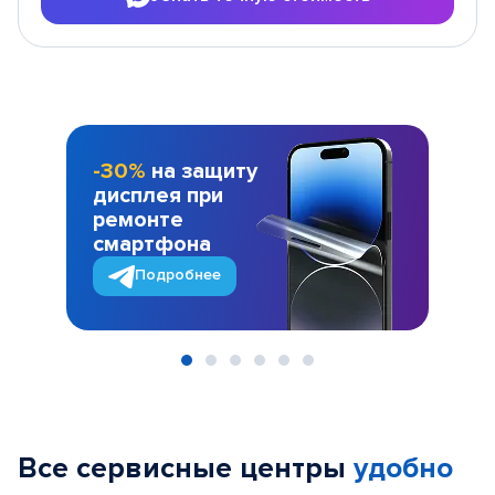
-30%
на защиту
дисплея при
ремонте
смартфона
Подробнее
Item
1
of
Все сервисные центры
удобно
6