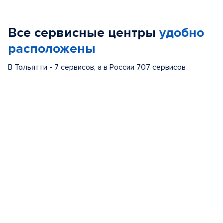
1
of
Все сервисные центры
удобно
6
расположены
В Тольятти - 7 сервисов, а в России 707 сервисов