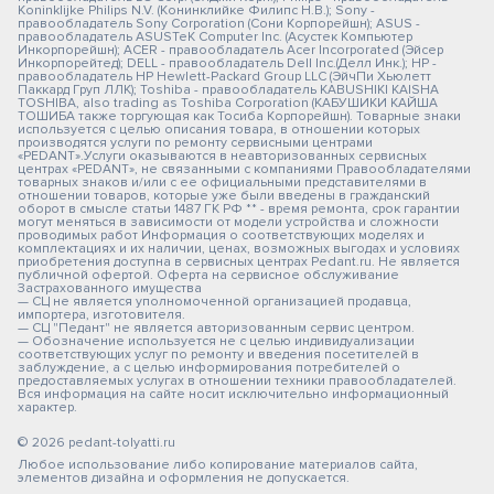
Koninklijke Philips N.V. (Конинклийке Филипс Н.В.); Sony -
правообладатель Sony Corporation (Сони Корпорейшн); ASUS -
правообладатель ASUSTeK Computer Inc. (Асустек Компьютер
Инкорпорейшн); ACER - правообладатель Acer Incorporated (Эйсер
Инкорпорейтед); DELL - правообладатель Dell Inc.(Делл Инк.); HP -
правообладатель HP Hewlett-Packard Group LLC (ЭйчПи Хьюлетт
Паккард Груп ЛЛК); Toshiba - правообладатель KABUSHIKI KAISHA
TOSHIBA, also trading as Toshiba Corporation (КАБУШИКИ КАЙША
ТОШИБА также торгующая как Тосиба Корпорейшн). Товарные знаки
используется с целью описания товара, в отношении которых
производятся услуги по ремонту сервисными центрами
«PEDANT».Услуги оказываются в неавторизованных сервисных
центрах «PEDANT», не связанными с компаниями Правообладателями
товарных знаков и/или с ее официальными представителями в
отношении товаров, которые уже были введены в гражданский
оборот в смысле статьи 1487 ГК РФ ** - время ремонта, срок гарантии
могут меняться в зависимости от модели устройства и сложности
проводимых работ Информация о соответствующих моделях и
комплектациях и их наличии, ценах, возможных выгодах и условиях
приобретения доступна в сервисных центрах Pedant.ru. Не является
публичной офертой. Оферта на сервисное обслуживание
Застрахованного имущества
— СЦ не является уполномоченной организацией продавца,
импортера, изготовителя.
— СЦ "Педант" не является авторизованным сервис центром.
— Обозначение используется не с целью индивидуализации
соответствующих услуг по ремонту и введения посетителей в
заблуждение, а с целью информирования потребителей о
предоставляемых услугах в отношении техники правообладателей.
Вся информация на сайте носит исключительно информационный
характер.
© 2026 pedant-tolyatti.ru
Любое использование либо копирование материалов сайта,
элементов дизайна и оформления не допускается.