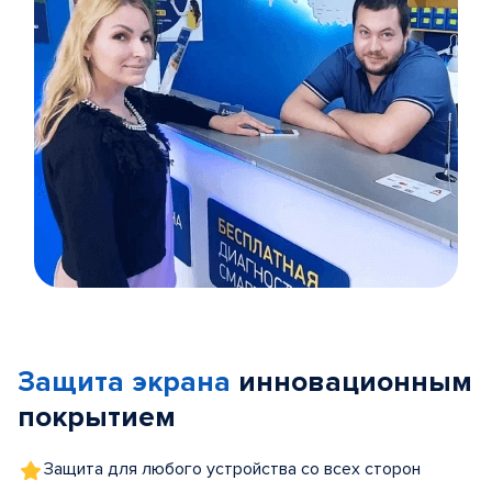
Item
1
of
Защита экрана
инновационным
5
покрытием
Защита для любого устройства со всех сторон