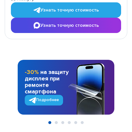
Узнать точную стоимость
Узнать точную стоимость
-30%
на защиту
дисплея при
ремонте
смартфона
Подробнее
Item