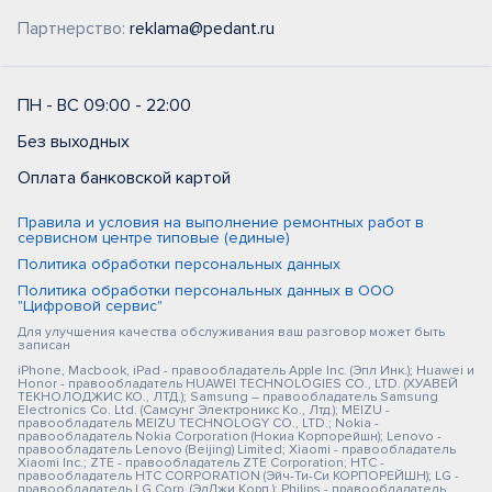
Партнерство:
reklama@pedant.ru
ПН - ВС 09:00 - 22:00
Без выходных
Оплата банковской картой
Правила и условия на выполнение ремонтных работ в
сервисном центре типовые (единые)
Политика обработки персональных данных
Политика обработки персональных данных в ООО
"Цифровой сервис"
Для улучшения качества обслуживания ваш разговор может быть
записан
iPhone, Macbook, iPad - правообладатель Apple Inc. (Эпл Инк.); Huawei и
Honor - правообладатель HUAWEI TECHNOLOGIES CO., LTD. (ХУАВЕЙ
ТЕКНОЛОДЖИС КО., ЛТД.); Samsung – правообладатель Samsung
Electronics Co. Ltd. (Самсунг Электроникс Ко., Лтд.); MEIZU -
правообладатель MEIZU TECHNOLOGY CO., LTD.; Nokia -
правообладатель Nokia Corporation (Нокиа Корпорейшн); Lenovo -
правообладатель Lenovo (Beijing) Limited; Xiaomi - правообладатель
Xiaomi Inc.; ZTE - правообладатель ZTE Corporation; HTC -
правообладатель HTC CORPORATION (Эйч-Ти-Си КОРПОРЕЙШН); LG -
правообладатель LG Corp. (ЭлДжи Корп.); Philips - правообладатель