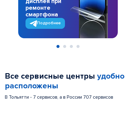
дисплея при
ремонте
смартфона
Подробнее
Item
1
of
Все сервисные центры
удобно
4
расположены
В Тольятти - 7 сервисов, а в России 707 сервисов