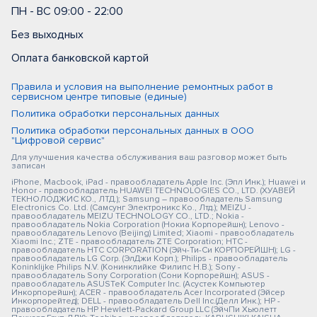
ПН - ВС 09:00 - 22:00
Без выходных
Оплата банковской картой
Правила и условия на выполнение ремонтных работ в
сервисном центре типовые (единые)
Политика обработки персональных данных
Политика обработки персональных данных в ООО
"Цифровой сервис"
Для улучшения качества обслуживания ваш разговор может быть
записан
iPhone, Macbook, iPad - правообладатель Apple Inc. (Эпл Инк.); Huawei и
Honor - правообладатель HUAWEI TECHNOLOGIES CO., LTD. (ХУАВЕЙ
ТЕКНОЛОДЖИС КО., ЛТД.); Samsung – правообладатель Samsung
Electronics Co. Ltd. (Самсунг Электроникс Ко., Лтд.); MEIZU -
правообладатель MEIZU TECHNOLOGY CO., LTD.; Nokia -
правообладатель Nokia Corporation (Нокиа Корпорейшн); Lenovo -
правообладатель Lenovo (Beijing) Limited; Xiaomi - правообладатель
Xiaomi Inc.; ZTE - правообладатель ZTE Corporation; HTC -
правообладатель HTC CORPORATION (Эйч-Ти-Си КОРПОРЕЙШН); LG -
правообладатель LG Corp. (ЭлДжи Корп.); Philips - правообладатель
Koninklijke Philips N.V. (Конинклийке Филипс Н.В.); Sony -
правообладатель Sony Corporation (Сони Корпорейшн); ASUS -
правообладатель ASUSTeK Computer Inc. (Асустек Компьютер
Инкорпорейшн); ACER - правообладатель Acer Incorporated (Эйсер
Инкорпорейтед); DELL - правообладатель Dell Inc.(Делл Инк.); HP -
правообладатель HP Hewlett-Packard Group LLC (ЭйчПи Хьюлетт