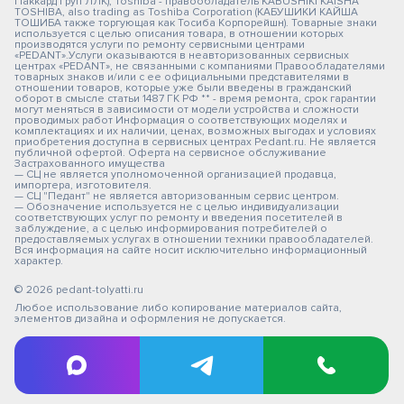
Паккард Груп ЛЛК); Toshiba - правообладатель KABUSHIKI KAISHA
TOSHIBA, also trading as Toshiba Corporation (КАБУШИКИ КАЙША
ТОШИБА также торгующая как Тосиба Корпорейшн). Товарные знаки
используется с целью описания товара, в отношении которых
производятся услуги по ремонту сервисными центрами
«PEDANT».Услуги оказываются в неавторизованных сервисных
центрах «PEDANT», не связанными с компаниями Правообладателями
товарных знаков и/или с ее официальными представителями в
отношении товаров, которые уже были введены в гражданский
оборот в смысле статьи 1487 ГК РФ ** - время ремонта, срок гарантии
могут меняться в зависимости от модели устройства и сложности
проводимых работ Информация о соответствующих моделях и
комплектациях и их наличии, ценах, возможных выгодах и условиях
приобретения доступна в сервисных центрах Pedant.ru. Не является
публичной офертой. Оферта на сервисное обслуживание
Застрахованного имущества
— СЦ не является уполномоченной организацией продавца,
импортера, изготовителя.
— СЦ "Педант" не является авторизованным сервис центром.
— Обозначение используется не с целью индивидуализации
соответствующих услуг по ремонту и введения посетителей в
заблуждение, а с целью информирования потребителей о
предоставляемых услугах в отношении техники правообладателей.
Вся информация на сайте носит исключительно информационный
характер.
© 2026 pedant-tolyatti.ru
Любое использование либо копирование материалов сайта,
элементов дизайна и оформления не допускается.