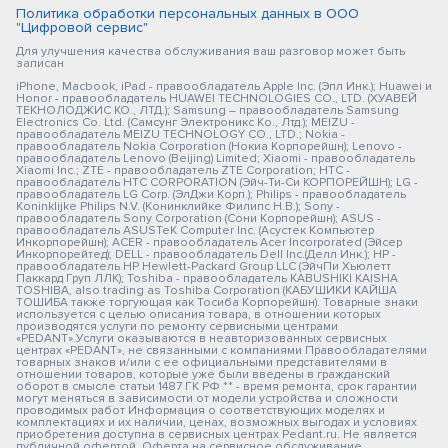
Политика обработки персональных данных в ООО
"Цифровой сервис"
Для улучшения качества обслуживания ваш разговор может быть
записан
iPhone, Macbook, iPad - правообладатель Apple Inc. (Эпл Инк.); Huawei и
Honor - правообладатель HUAWEI TECHNOLOGIES CO., LTD. (ХУАВЕЙ
ТЕКНОЛОДЖИС КО., ЛТД.); Samsung – правообладатель Samsung
Electronics Co. Ltd. (Самсунг Электроникс Ко., Лтд.); MEIZU -
правообладатель MEIZU TECHNOLOGY CO., LTD.; Nokia -
правообладатель Nokia Corporation (Нокиа Корпорейшн); Lenovo -
правообладатель Lenovo (Beijing) Limited; Xiaomi - правообладатель
Xiaomi Inc.; ZTE - правообладатель ZTE Corporation; HTC -
правообладатель HTC CORPORATION (Эйч-Ти-Си КОРПОРЕЙШН); LG -
правообладатель LG Corp. (ЭлДжи Корп.); Philips - правообладатель
Koninklijke Philips N.V. (Конинклийке Филипс Н.В.); Sony -
правообладатель Sony Corporation (Сони Корпорейшн); ASUS -
правообладатель ASUSTeK Computer Inc. (Асустек Компьютер
Инкорпорейшн); ACER - правообладатель Acer Incorporated (Эйсер
Инкорпорейтед); DELL - правообладатель Dell Inc.(Делл Инк.); HP -
правообладатель HP Hewlett-Packard Group LLC (ЭйчПи Хьюлетт
Паккард Груп ЛЛК); Toshiba - правообладатель KABUSHIKI KAISHA
TOSHIBA, also trading as Toshiba Corporation (КАБУШИКИ КАЙША
ТОШИБА также торгующая как Тосиба Корпорейшн). Товарные знаки
используется с целью описания товара, в отношении которых
производятся услуги по ремонту сервисными центрами
«PEDANT».Услуги оказываются в неавторизованных сервисных
центрах «PEDANT», не связанными с компаниями Правообладателями
товарных знаков и/или с ее официальными представителями в
отношении товаров, которые уже были введены в гражданский
оборот в смысле статьи 1487 ГК РФ ** - время ремонта, срок гарантии
могут меняться в зависимости от модели устройства и сложности
проводимых работ Информация о соответствующих моделях и
комплектациях и их наличии, ценах, возможных выгодах и условиях
приобретения доступна в сервисных центрах Pedant.ru. Не является
публичной офертой. Оферта на сервисное обслуживание