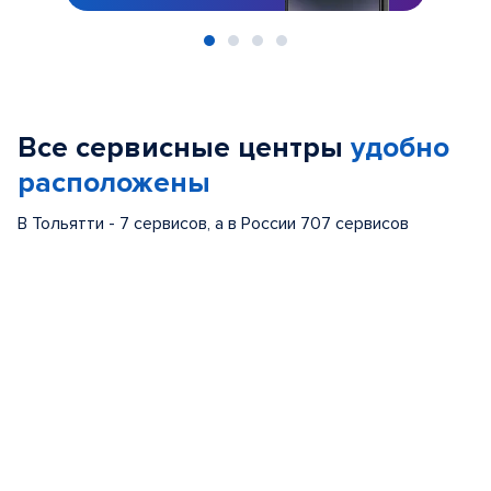
Item
1
of
Все сервисные центры
удобно
4
расположены
В Тольятти - 7 сервисов, а в России 707 сервисов