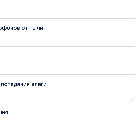
рофонов от пыли
 попадания влаги
ния