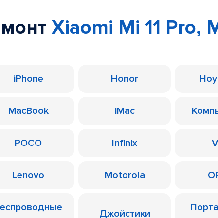
емонт
Xiaomi Mi 11 Pro, Mi
iPhone
Honor
Ноу
MacBook
iMac
Комп
POCO
Infinix
V
Lenovo
Motorola
O
еспроводные
Порт
Джойстики