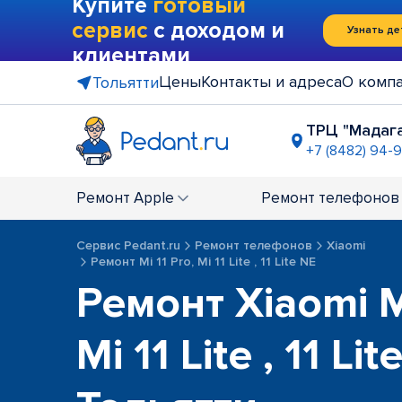
Купите
готовый
сервис
с доходом и
Узнать де
клиентами
Цены
Контакты и адреса
О комп
Тольятти
ТРЦ "Мадаг
+7 (8482) 94-
ТЦ "Малин
+7 (8482) 9
Ремонт
Apple
Ремонт
телефонов
Сервис Pedant.ru
Ремонт телефонов
Xiaomi
Ремонт Mi 11 Pro, Mi 11 Lite , 11 Lite NE
Ремонт Xiaomi Mi
Mi 11 Lite , 11 Li