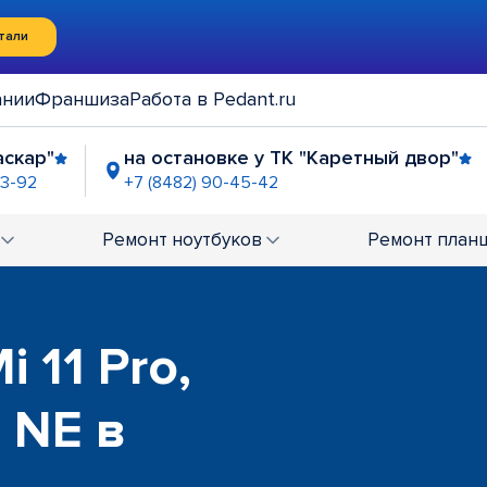
тали
ании
Франшиза
Работа в Pedant.ru
аскар"
на остановке у ТК "Каретный двор"
93-92
+7 (8482) 90-45-42
а"
ТРК "Парк-хаус"
ТРК "Аэрохолл"
4-90-30
+7 (8482) 94-91-41
+7 (8482) 90-44-61
Ремонт
ноутбуков
Ремонт
план
 11 Pro,
te NE в