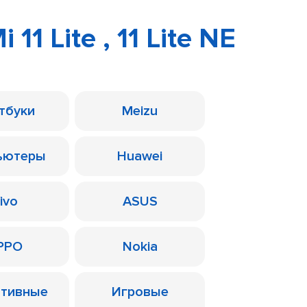
 11 Lite , 11 Lite NE
тбуки
Meizu
ьютеры
Huawei
ivo
ASUS
PPO
Nokia
ативные
Игровые