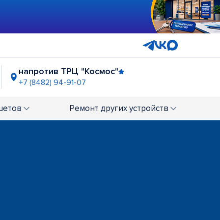
напротив ТРЦ "Космос"
+7 (8482) 94-91-07
ТЦ "Капитал"
+7 (848) 238-85-96
шетов
Ремонт
других устройств