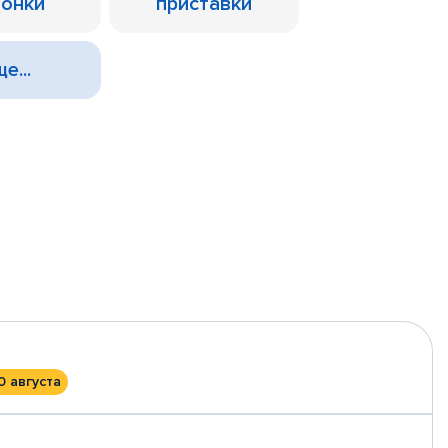
лонки
приставки
е...
0 августа