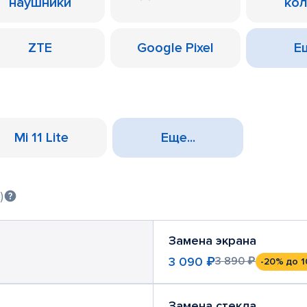
наушники
ко
ZTE
Google Pixel
Ещ
Mi 11 Lite
Еще...
)
Замена экрана
3 090 ₽
3 890 ₽
-20%
до 1
Замена стекла