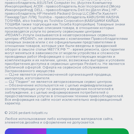
правообладатель ASUSTeK Computer Inc. (Асустек Компьютер
Инкорпорейшн); ACER - правообладатель Acer Incorporated (Эйсер
Инкорпорейтед); DELL - правообладатель Dell Inc.(Делл Инк.); HP -
правообладатель HP Hewlett-Packard Group LLC (ЭйчПи Хьюлетт
Паккард Груп ЛЛК); Toshiba - правообладатель KABUSHIKI KAISHA
TOSHIBA, also trading as Toshiba Corporation (КАБУШИКИ КАЙША
ТОШИБА также торгующая как Тосиба Корпорейшн). Товарные знаки
используется с целью описания товара, в отношении которых
производятся услуги по ремонту сервисными центрами
«PEDANT».Услуги оказываются в неавторизованных сервисных
центрах «PEDANT», не связанными с компаниями Правообладателями
товарных знаков и/или с ее официальными представителями в
отношении товаров, которые уже были введены в гражданский
оборот в смысле статьи 1487 ГК РФ ** - время ремонта, срок гарантии
могут меняться в зависимости от модели устройства и сложности
проводимых работ Информация о соответствующих моделях и
комплектациях и их наличии, ценах, возможных выгодах и условиях
приобретения доступна в сервисных центрах Pedant.ru. Не является
публичной офертой. Оферта на сервисное обслуживание
Застрахованного имущества
— СЦ не является уполномоченной организацией продавца,
импортера, изготовителя.
— СЦ "Педант" не является авторизованным сервис центром.
— Обозначение используется не с целью индивидуализации
соответствующих услуг по ремонту и введения посетителей в
заблуждение, а с целью информирования потребителей о
предоставляемых услугах в отношении техники правообладателей.
Вся информация на сайте носит исключительно информационный
характер.
© 2026 pedant-tolyatti.ru
Любое использование либо копирование материалов сайта,
элементов дизайна и оформления не допускается.