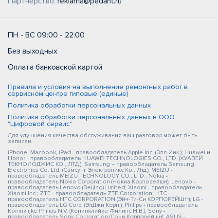
Партнерство:
reklama@pedant.ru
ПН - ВС 09:00 - 22:00
Без выходных
Оплата банковской картой
Правила и условия на выполнение ремонтных работ в
сервисном центре типовые (единые)
Политика обработки персональных данных
Политика обработки персональных данных в ООО
"Цифровой сервис"
Для улучшения качества обслуживания ваш разговор может быть
записан
iPhone, Macbook, iPad - правообладатель Apple Inc. (Эпл Инк.); Huawei и
Honor - правообладатель HUAWEI TECHNOLOGIES CO., LTD. (ХУАВЕЙ
ТЕКНОЛОДЖИС КО., ЛТД.); Samsung – правообладатель Samsung
Electronics Co. Ltd. (Самсунг Электроникс Ко., Лтд.); MEIZU -
правообладатель MEIZU TECHNOLOGY CO., LTD.; Nokia -
правообладатель Nokia Corporation (Нокиа Корпорейшн); Lenovo -
правообладатель Lenovo (Beijing) Limited; Xiaomi - правообладатель
Xiaomi Inc.; ZTE - правообладатель ZTE Corporation; HTC -
правообладатель HTC CORPORATION (Эйч-Ти-Си КОРПОРЕЙШН); LG -
правообладатель LG Corp. (ЭлДжи Корп.); Philips - правообладатель
Koninklijke Philips N.V. (Конинклийке Филипс Н.В.); Sony -
правообладатель Sony Corporation (Сони Корпорейшн); ASUS -