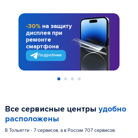
-30%
на защиту
дисплея при
ремонте
смартфона
Подробнее
Item
1
of
Все сервисные центры
удобно
4
расположены
В Тольятти - 7 сервисов, а в России 707 сервисов