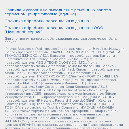
Правила и условия на выполнение ремонтных работ в
сервисном центре типовые (единые)
Политика обработки персональных данных
Политика обработки персональных данных в ООО
"Цифровой сервис"
Для улучшения качества обслуживания ваш разговор может быть
записан
iPhone, Macbook, iPad - правообладатель Apple Inc. (Эпл Инк.); Huawei и
Honor - правообладатель HUAWEI TECHNOLOGIES CO., LTD. (ХУАВЕЙ
ТЕКНОЛОДЖИС КО., ЛТД.); Samsung – правообладатель Samsung
Electronics Co. Ltd. (Самсунг Электроникс Ко., Лтд.); MEIZU -
правообладатель MEIZU TECHNOLOGY CO., LTD.; Nokia -
правообладатель Nokia Corporation (Нокиа Корпорейшн); Lenovo -
правообладатель Lenovo (Beijing) Limited; Xiaomi - правообладатель
Xiaomi Inc.; ZTE - правообладатель ZTE Corporation; HTC -
правообладатель HTC CORPORATION (Эйч-Ти-Си КОРПОРЕЙШН); LG -
правообладатель LG Corp. (ЭлДжи Корп.); Philips - правообладатель
Koninklijke Philips N.V. (Конинклийке Филипс Н.В.); Sony -
правообладатель Sony Corporation (Сони Корпорейшн); ASUS -
правообладатель ASUSTeK Computer Inc. (Асустек Компьютер
Инкорпорейшн); ACER - правообладатель Acer Incorporated (Эйсер
Инкорпорейтед); DELL - правообладатель Dell Inc.(Делл Инк.); HP -
правообладатель HP Hewlett-Packard Group LLC (ЭйчПи Хьюлетт
Паккард Груп ЛЛК); Toshiba - правообладатель KABUSHIKI KAISHA
TOSHIBA, also trading as Toshiba Corporation (КАБУШИКИ КАЙША
ТОШИБА также торгующая как Тосиба Корпорейшн). Товарные знаки
используется с целью описания товара, в отношении которых
производятся услуги по ремонту сервисными центрами
«PEDANT».Услуги оказываются в неавторизованных сервисных
центрах «PEDANT», не связанными с компаниями Правообладателями
товарных знаков и/или с ее официальными представителями в