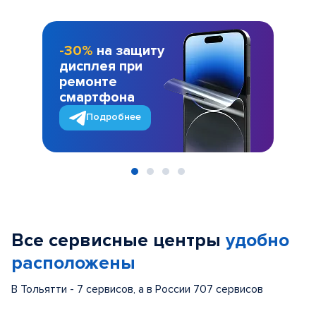
-30%
на защиту
дисплея при
ремонте
смартфона
Подробнее
Item
1
of
Все сервисные центры
удобно
4
расположены
В Тольятти - 7 сервисов, а в России 707 сервисов