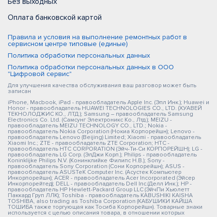
Без выходных
Оплата банковской картой
Правила и условия на выполнение ремонтных работ в
сервисном центре типовые (единые)
Политика обработки персональных данных
Политика обработки персональных данных в ООО
"Цифровой сервис"
Для улучшения качества обслуживания ваш разговор может быть
записан
iPhone, Macbook, iPad - правообладатель Apple Inc. (Эпл Инк.); Huawei и
Honor - правообладатель HUAWEI TECHNOLOGIES CO., LTD. (ХУАВЕЙ
ТЕКНОЛОДЖИС КО., ЛТД.); Samsung – правообладатель Samsung
Electronics Co. Ltd. (Самсунг Электроникс Ко., Лтд.); MEIZU -
правообладатель MEIZU TECHNOLOGY CO., LTD.; Nokia -
правообладатель Nokia Corporation (Нокиа Корпорейшн); Lenovo -
правообладатель Lenovo (Beijing) Limited; Xiaomi - правообладатель
Xiaomi Inc.; ZTE - правообладатель ZTE Corporation; HTC -
правообладатель HTC CORPORATION (Эйч-Ти-Си КОРПОРЕЙШН); LG -
правообладатель LG Corp. (ЭлДжи Корп.); Philips - правообладатель
Koninklijke Philips N.V. (Конинклийке Филипс Н.В.); Sony -
правообладатель Sony Corporation (Сони Корпорейшн); ASUS -
правообладатель ASUSTeK Computer Inc. (Асустек Компьютер
Инкорпорейшн); ACER - правообладатель Acer Incorporated (Эйсер
Инкорпорейтед); DELL - правообладатель Dell Inc.(Делл Инк.); HP -
правообладатель HP Hewlett-Packard Group LLC (ЭйчПи Хьюлетт
Паккард Груп ЛЛК); Toshiba - правообладатель KABUSHIKI KAISHA
TOSHIBA, also trading as Toshiba Corporation (КАБУШИКИ КАЙША
ТОШИБА также торгующая как Тосиба Корпорейшн). Товарные знаки
используется с целью описания товара, в отношении которых