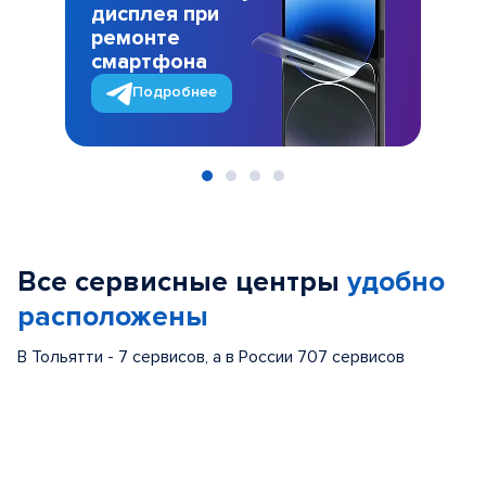
дисплея при
ремонте
смартфона
Подробнее
Item
1
of
Все сервисные центры
удобно
4
расположены
В Тольятти - 7 сервисов, а в России 707 сервисов