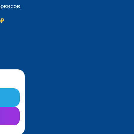
ервисов
 ₽