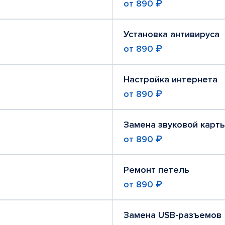
от
890 ₽
Установка антивируса
от
890 ₽
Настройка интернета
от
890 ₽
Замена звуковой карт
от
890 ₽
Ремонт петель
от
890 ₽
Замена USB-разъемов