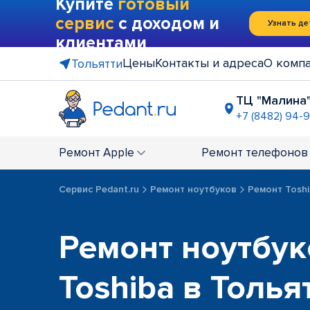
Купите
готовый
сервис
с доходом и
Узнать де
клиентами
Цены
Контакты и адреса
О комп
Тольятти
ТЦ "Малина
+7 (8482) 94-
на остано
+7 (8482) 9
Ремонт
Apple
Ремонт
телефонов
напротив 
+7 (8482) 9
Сервис Pedant.ru
Ремонт ноутбуков
Ремонт Toshi
Ремонт ноутбук
Toshiba в Толья