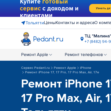
Купите
готовый
сервис
с доходом и
Узнать де
клиентами
Цены
Контакты и адреса
О комп
Тольятти
ТЦ "Малина
+7 (8482) 94-
на остано
+7 (8482) 9
Ремонт
Apple
Ремонт
телефонов
Сервис Pedant.ru
Ремонт Apple
iPhone
Ремонт iPhone 17, 17 Pro, 17 Pro Max, Air, 17e
Ремонт iPhone 17
17 Pro Max, Air, 