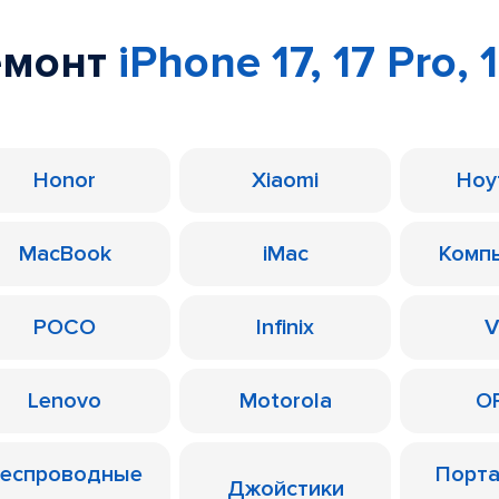
емонт
iPhone 17, 17 Pro, 
Honor
Xiaomi
Ноу
MacBook
iMac
Комп
POCO
Infinix
V
Lenovo
Motorola
O
еспроводные
Порт
Джойстики