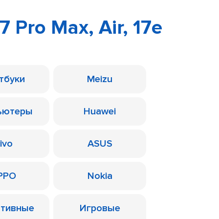
17 Pro Max, Air, 17e
тбуки
Meizu
ьютеры
Huawei
ivo
ASUS
PPO
Nokia
ативные
Игровые