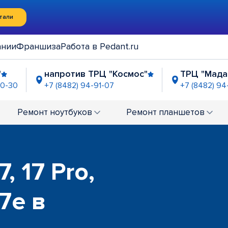
тали
ании
Франшиза
Работа в Pedant.ru
"
напротив ТРЦ "Космос"
ТРЦ "Мада
90-30
+7 (8482) 94-91-07
+7 (8482) 94
вке у ТК "Каретный двор"
ТРК "Аэрохолл"
0-45-42
+7 (8482) 90-44-61
Ремонт
ноутбуков
Ремонт
планшетов
, 17 Pro,
17e в