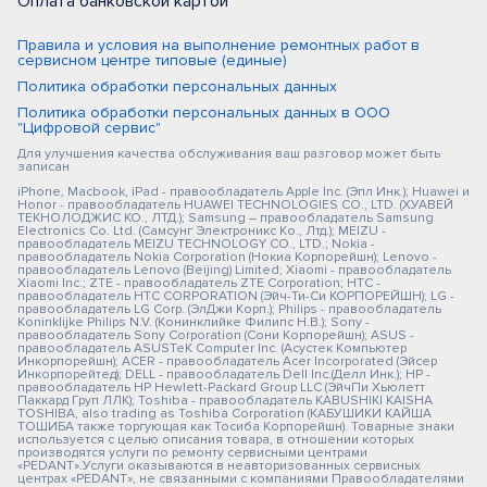
Оплата банковской картой
Правила и условия на выполнение ремонтных работ в
сервисном центре типовые (единые)
Политика обработки персональных данных
Политика обработки персональных данных в ООО
"Цифровой сервис"
Для улучшения качества обслуживания ваш разговор может быть
записан
iPhone, Macbook, iPad - правообладатель Apple Inc. (Эпл Инк.); Huawei и
Honor - правообладатель HUAWEI TECHNOLOGIES CO., LTD. (ХУАВЕЙ
ТЕКНОЛОДЖИС КО., ЛТД.); Samsung – правообладатель Samsung
Electronics Co. Ltd. (Самсунг Электроникс Ко., Лтд.); MEIZU -
правообладатель MEIZU TECHNOLOGY CO., LTD.; Nokia -
правообладатель Nokia Corporation (Нокиа Корпорейшн); Lenovo -
правообладатель Lenovo (Beijing) Limited; Xiaomi - правообладатель
Xiaomi Inc.; ZTE - правообладатель ZTE Corporation; HTC -
правообладатель HTC CORPORATION (Эйч-Ти-Си КОРПОРЕЙШН); LG -
правообладатель LG Corp. (ЭлДжи Корп.); Philips - правообладатель
Koninklijke Philips N.V. (Конинклийке Филипс Н.В.); Sony -
правообладатель Sony Corporation (Сони Корпорейшн); ASUS -
правообладатель ASUSTeK Computer Inc. (Асустек Компьютер
Инкорпорейшн); ACER - правообладатель Acer Incorporated (Эйсер
Инкорпорейтед); DELL - правообладатель Dell Inc.(Делл Инк.); HP -
правообладатель HP Hewlett-Packard Group LLC (ЭйчПи Хьюлетт
Паккард Груп ЛЛК); Toshiba - правообладатель KABUSHIKI KAISHA
TOSHIBA, also trading as Toshiba Corporation (КАБУШИКИ КАЙША
ТОШИБА также торгующая как Тосиба Корпорейшн). Товарные знаки
используется с целью описания товара, в отношении которых
производятся услуги по ремонту сервисными центрами
«PEDANT».Услуги оказываются в неавторизованных сервисных
центрах «PEDANT», не связанными с компаниями Правообладателями