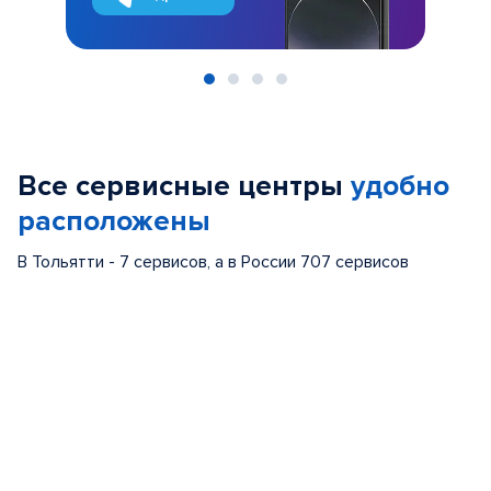
Item
1
of
Все сервисные центры
удобно
4
расположены
В Тольятти - 7 сервисов, а в России 707 сервисов