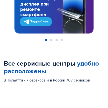
дисплея при
ремонте
смартфона
Подробнее
Item
1
of
Все сервисные центры
удобно
4
расположены
В Тольятти - 7 сервисов, а в России 707 сервисов