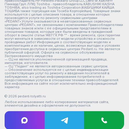
правообладатель HP Hewlett-Packard Group LLC (ЭйчПи Хьюлетт
Паккард Груп ЛЛК); Toshiba - правообладатель KABUSHIKI KAISHA
TOSHIBA, also trading as Toshiba Corporation (КАБУШИКИ КАЙША
ТОШИБА также торгующая как Тосиба Корпорейшн). Товарные знаки
используется с целью описания товара, в отношении которых
производятся услуги по ремонту сервисными центрами
«PEDANT».Услуги оказываются в неавторизованных сервисных
центрах «PEDANT», не связанными с компаниями Правообладателями
товарных знаков и/или с ее официальными представителями в
отношении товаров, которые уже были введены в гражданский
оборот в смысле статьи 1487 ГК РФ ** - время ремонта, срок гарантии
могут меняться в зависимости от модели устройства и сложности
проводимых работ Информация о соответствующих моделях и
комплектациях и их наличии, ценах, возможных выгодах и условиях
приобретения доступна в сервисных центрах Pedant.ru. Не является
публичной офертой. Оферта на сервисное обслуживание
Застрахованного имущества
— СЦ не является уполномоченной организацией продавца,
импортера, изготовителя.
— СЦ "Педант" не является авторизованным сервис центром.
— Обозначение используется не с целью индивидуализации
соответствующих услуг по ремонту и введения посетителей в
заблуждение, а с целью информирования потребителей о
предоставляемых услугах в отношении техники правообладателей.
Вся информация на сайте носит исключительно информационный
характер.
© 2026 pedant-tolyatti.ru
Любое использование либо копирование материалов сайта,
элементов дизайна и оформления не допускается.