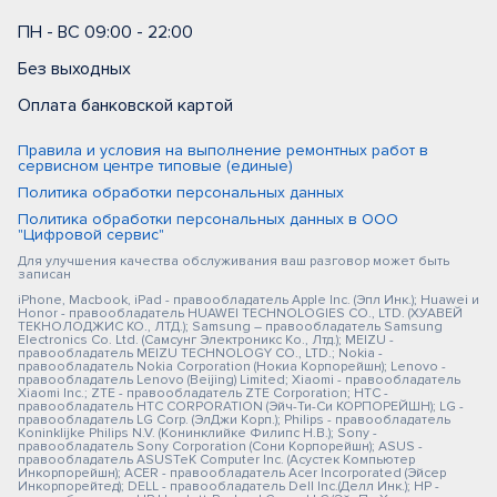
ПН - ВС 09:00 - 22:00
Без выходных
Оплата банковской картой
Правила и условия на выполнение ремонтных работ в
сервисном центре типовые (единые)
Политика обработки персональных данных
Политика обработки персональных данных в ООО
"Цифровой сервис"
Для улучшения качества обслуживания ваш разговор может быть
записан
iPhone, Macbook, iPad - правообладатель Apple Inc. (Эпл Инк.); Huawei и
Honor - правообладатель HUAWEI TECHNOLOGIES CO., LTD. (ХУАВЕЙ
ТЕКНОЛОДЖИС КО., ЛТД.); Samsung – правообладатель Samsung
Electronics Co. Ltd. (Самсунг Электроникс Ко., Лтд.); MEIZU -
правообладатель MEIZU TECHNOLOGY CO., LTD.; Nokia -
правообладатель Nokia Corporation (Нокиа Корпорейшн); Lenovo -
правообладатель Lenovo (Beijing) Limited; Xiaomi - правообладатель
Xiaomi Inc.; ZTE - правообладатель ZTE Corporation; HTC -
правообладатель HTC CORPORATION (Эйч-Ти-Си КОРПОРЕЙШН); LG -
правообладатель LG Corp. (ЭлДжи Корп.); Philips - правообладатель
Koninklijke Philips N.V. (Конинклийке Филипс Н.В.); Sony -
правообладатель Sony Corporation (Сони Корпорейшн); ASUS -
правообладатель ASUSTeK Computer Inc. (Асустек Компьютер
Инкорпорейшн); ACER - правообладатель Acer Incorporated (Эйсер
Инкорпорейтед); DELL - правообладатель Dell Inc.(Делл Инк.); HP -