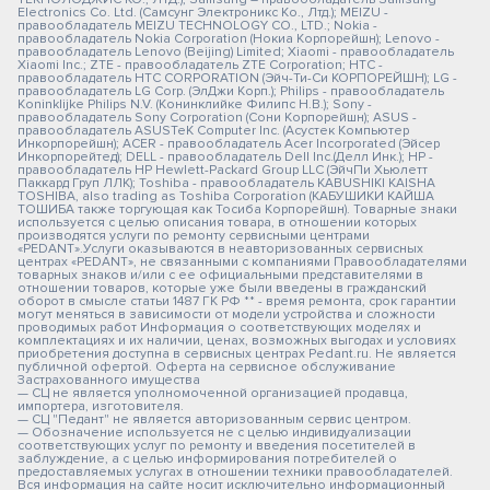
Electronics Co. Ltd. (Самсунг Электроникс Ко., Лтд.); MEIZU -
правообладатель MEIZU TECHNOLOGY CO., LTD.; Nokia -
правообладатель Nokia Corporation (Нокиа Корпорейшн); Lenovo -
правообладатель Lenovo (Beijing) Limited; Xiaomi - правообладатель
Xiaomi Inc.; ZTE - правообладатель ZTE Corporation; HTC -
правообладатель HTC CORPORATION (Эйч-Ти-Си КОРПОРЕЙШН); LG -
правообладатель LG Corp. (ЭлДжи Корп.); Philips - правообладатель
Koninklijke Philips N.V. (Конинклийке Филипс Н.В.); Sony -
правообладатель Sony Corporation (Сони Корпорейшн); ASUS -
правообладатель ASUSTeK Computer Inc. (Асустек Компьютер
Инкорпорейшн); ACER - правообладатель Acer Incorporated (Эйсер
Инкорпорейтед); DELL - правообладатель Dell Inc.(Делл Инк.); HP -
правообладатель HP Hewlett-Packard Group LLC (ЭйчПи Хьюлетт
Паккард Груп ЛЛК); Toshiba - правообладатель KABUSHIKI KAISHA
TOSHIBA, also trading as Toshiba Corporation (КАБУШИКИ КАЙША
ТОШИБА также торгующая как Тосиба Корпорейшн). Товарные знаки
используется с целью описания товара, в отношении которых
производятся услуги по ремонту сервисными центрами
«PEDANT».Услуги оказываются в неавторизованных сервисных
центрах «PEDANT», не связанными с компаниями Правообладателями
товарных знаков и/или с ее официальными представителями в
отношении товаров, которые уже были введены в гражданский
оборот в смысле статьи 1487 ГК РФ ** - время ремонта, срок гарантии
могут меняться в зависимости от модели устройства и сложности
проводимых работ Информация о соответствующих моделях и
комплектациях и их наличии, ценах, возможных выгодах и условиях
приобретения доступна в сервисных центрах Pedant.ru. Не является
публичной офертой. Оферта на сервисное обслуживание
Застрахованного имущества
— СЦ не является уполномоченной организацией продавца,
импортера, изготовителя.
— СЦ "Педант" не является авторизованным сервис центром.
— Обозначение используется не с целью индивидуализации
соответствующих услуг по ремонту и введения посетителей в
заблуждение, а с целью информирования потребителей о
предоставляемых услугах в отношении техники правообладателей.
Вся информация на сайте носит исключительно информационный