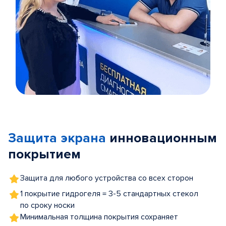
Item
1
of
Защита экрана
инновационным
5
покрытием
Защита для любого устройства со всех сторон
1 покрытие гидрогеля = 3-5 стандартных стекол
по сроку носки
Минимальная толщина покрытия сохраняет