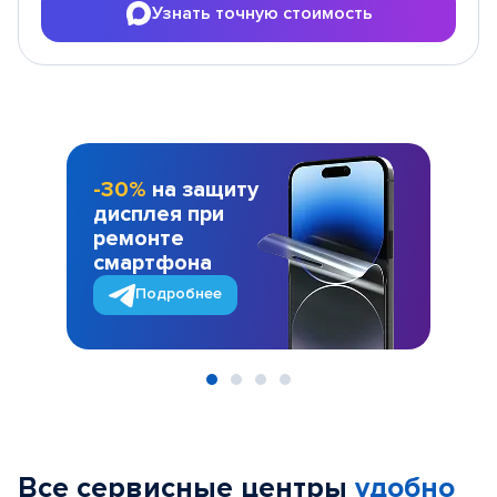
Узнать точную стоимость
-30%
на защиту
дисплея при
ремонте
смартфона
Подробнее
Item
1
of
Все сервисные центры
удобно
4