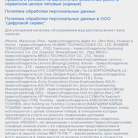
сервисном центре типовые (единые)
Политика обработки персональных данных
Политика обработки персональных данных в ООО
"Цифровой сервис"
Для улучшения качества обслуживания ваш разговор может быть
записан
iPhone, Macbook, iPad - правообладатель Apple Inc. (Эпл Инк.); Huawei и
Honor - правообладатель HUAWEI TECHNOLOGIES CO., LTD. (ХУАВЕЙ
ТЕКНОЛОДЖИС КО., ЛТД.); Samsung – правообладатель Samsung
Electronics Co. Ltd. (Самсунг Электроникс Ко., Лтд.); MEIZU -
правообладатель MEIZU TECHNOLOGY CO., LTD.; Nokia -
правообладатель Nokia Corporation (Нокиа Корпорейшн); Lenovo -
правообладатель Lenovo (Beijing) Limited; Xiaomi - правообладатель
Xiaomi Inc.; ZTE - правообладатель ZTE Corporation; HTC -
правообладатель HTC CORPORATION (Эйч-Ти-Си КОРПОРЕЙШН); LG -
правообладатель LG Corp. (ЭлДжи Корп.); Philips - правообладатель
Koninklijke Philips N.V. (Конинклийке Филипс Н.В.); Sony -
правообладатель Sony Corporation (Сони Корпорейшн); ASUS -
правообладатель ASUSTeK Computer Inc. (Асустек Компьютер
Инкорпорейшн); ACER - правообладатель Acer Incorporated (Эйсер
Инкорпорейтед); DELL - правообладатель Dell Inc.(Делл Инк.); HP -
правообладатель HP Hewlett-Packard Group LLC (ЭйчПи Хьюлетт
Паккард Груп ЛЛК); Toshiba - правообладатель KABUSHIKI KAISHA
TOSHIBA, also trading as Toshiba Corporation (КАБУШИКИ КАЙША
ТОШИБА также торгующая как Тосиба Корпорейшн). Товарные знаки
используется с целью описания товара, в отношении которых
производятся услуги по ремонту сервисными центрами
«PEDANT».Услуги оказываются в неавторизованных сервисных
центрах «PEDANT», не связанными с компаниями Правообладателями
товарных знаков и/или с ее официальными представителями в
отношении товаров, которые уже были введены в гражданский
оборот в смысле статьи 1487 ГК РФ ** - время ремонта, срок гарантии
могут меняться в зависимости от модели устройства и сложности