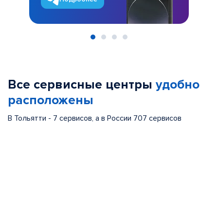
Item
1
of
Все сервисные центры
удобно
4
расположены
В Тольятти - 7 сервисов, а в России 707 сервисов