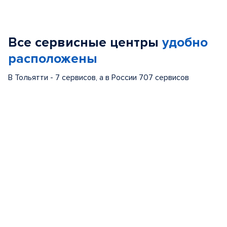
Item
1
of
Все сервисные центры
удобно
4
расположены
В Тольятти - 7 сервисов, а в России 707 сервисов