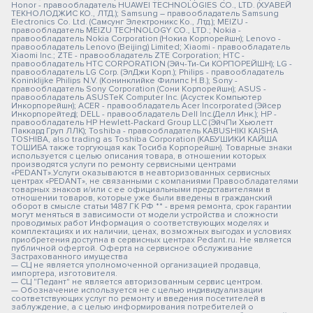
Honor - правообладатель HUAWEI TECHNOLOGIES CO., LTD. (ХУАВЕЙ
ТЕКНОЛОДЖИС КО., ЛТД.); Samsung – правообладатель Samsung
Electronics Co. Ltd. (Самсунг Электроникс Ко., Лтд.); MEIZU -
правообладатель MEIZU TECHNOLOGY CO., LTD.; Nokia -
правообладатель Nokia Corporation (Нокиа Корпорейшн); Lenovo -
правообладатель Lenovo (Beijing) Limited; Xiaomi - правообладатель
Xiaomi Inc.; ZTE - правообладатель ZTE Corporation; HTC -
правообладатель HTC CORPORATION (Эйч-Ти-Си КОРПОРЕЙШН); LG -
правообладатель LG Corp. (ЭлДжи Корп.); Philips - правообладатель
Koninklijke Philips N.V. (Конинклийке Филипс Н.В.); Sony -
правообладатель Sony Corporation (Сони Корпорейшн); ASUS -
правообладатель ASUSTeK Computer Inc. (Асустек Компьютер
Инкорпорейшн); ACER - правообладатель Acer Incorporated (Эйсер
Инкорпорейтед); DELL - правообладатель Dell Inc.(Делл Инк.); HP -
правообладатель HP Hewlett-Packard Group LLC (ЭйчПи Хьюлетт
Паккард Груп ЛЛК); Toshiba - правообладатель KABUSHIKI KAISHA
TOSHIBA, also trading as Toshiba Corporation (КАБУШИКИ КАЙША
ТОШИБА также торгующая как Тосиба Корпорейшн). Товарные знаки
используется с целью описания товара, в отношении которых
производятся услуги по ремонту сервисными центрами
«PEDANT».Услуги оказываются в неавторизованных сервисных
центрах «PEDANT», не связанными с компаниями Правообладателями
товарных знаков и/или с ее официальными представителями в
отношении товаров, которые уже были введены в гражданский
оборот в смысле статьи 1487 ГК РФ ** - время ремонта, срок гарантии
могут меняться в зависимости от модели устройства и сложности
проводимых работ Информация о соответствующих моделях и
комплектациях и их наличии, ценах, возможных выгодах и условиях
приобретения доступна в сервисных центрах Pedant.ru. Не является
публичной офертой. Оферта на сервисное обслуживание
Застрахованного имущества
— СЦ не является уполномоченной организацией продавца,
импортера, изготовителя.
— СЦ "Педант" не является авторизованным сервис центром.
— Обозначение используется не с целью индивидуализации
соответствующих услуг по ремонту и введения посетителей в
заблуждение, а с целью информирования потребителей о