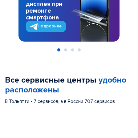
дисплея при
ремонте
смартфона
Подробнее
Item
1
of
Все сервисные центры
удобно
4
расположены
В Тольятти - 7 сервисов, а в России 707 сервисов