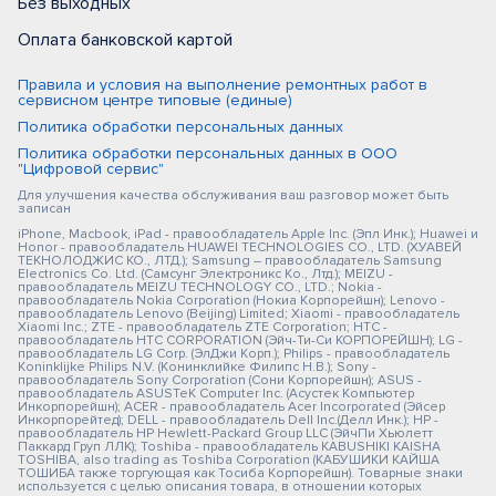
Без выходных
Оплата банковской картой
Правила и условия на выполнение ремонтных работ в
сервисном центре типовые (единые)
Политика обработки персональных данных
Политика обработки персональных данных в ООО
"Цифровой сервис"
Для улучшения качества обслуживания ваш разговор может быть
записан
iPhone, Macbook, iPad - правообладатель Apple Inc. (Эпл Инк.); Huawei и
Honor - правообладатель HUAWEI TECHNOLOGIES CO., LTD. (ХУАВЕЙ
ТЕКНОЛОДЖИС КО., ЛТД.); Samsung – правообладатель Samsung
Electronics Co. Ltd. (Самсунг Электроникс Ко., Лтд.); MEIZU -
правообладатель MEIZU TECHNOLOGY CO., LTD.; Nokia -
правообладатель Nokia Corporation (Нокиа Корпорейшн); Lenovo -
правообладатель Lenovo (Beijing) Limited; Xiaomi - правообладатель
Xiaomi Inc.; ZTE - правообладатель ZTE Corporation; HTC -
правообладатель HTC CORPORATION (Эйч-Ти-Си КОРПОРЕЙШН); LG -
правообладатель LG Corp. (ЭлДжи Корп.); Philips - правообладатель
Koninklijke Philips N.V. (Конинклийке Филипс Н.В.); Sony -
правообладатель Sony Corporation (Сони Корпорейшн); ASUS -
правообладатель ASUSTeK Computer Inc. (Асустек Компьютер
Инкорпорейшн); ACER - правообладатель Acer Incorporated (Эйсер
Инкорпорейтед); DELL - правообладатель Dell Inc.(Делл Инк.); HP -
правообладатель HP Hewlett-Packard Group LLC (ЭйчПи Хьюлетт
Паккард Груп ЛЛК); Toshiba - правообладатель KABUSHIKI KAISHA
TOSHIBA, also trading as Toshiba Corporation (КАБУШИКИ КАЙША
ТОШИБА также торгующая как Тосиба Корпорейшн). Товарные знаки
используется с целью описания товара, в отношении которых