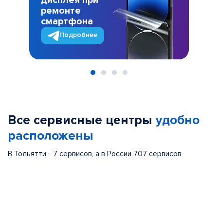
дисплея при
ремонте
смартфона
Подробнее
Item
1
of
Все сервисные центры
удобно
4
расположены
В Тольятти - 7 сервисов, а в России 707 сервисов