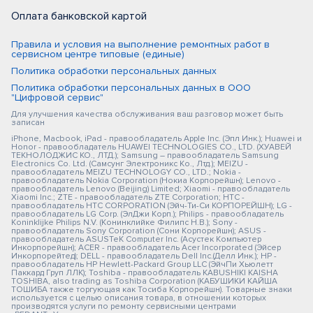
Оплата банковской картой
Правила и условия на выполнение ремонтных работ в
сервисном центре типовые (единые)
Политика обработки персональных данных
Политика обработки персональных данных в ООО
"Цифровой сервис"
Для улучшения качества обслуживания ваш разговор может быть
записан
iPhone, Macbook, iPad - правообладатель Apple Inc. (Эпл Инк.); Huawei и
Honor - правообладатель HUAWEI TECHNOLOGIES CO., LTD. (ХУАВЕЙ
ТЕКНОЛОДЖИС КО., ЛТД.); Samsung – правообладатель Samsung
Electronics Co. Ltd. (Самсунг Электроникс Ко., Лтд.); MEIZU -
правообладатель MEIZU TECHNOLOGY CO., LTD.; Nokia -
правообладатель Nokia Corporation (Нокиа Корпорейшн); Lenovo -
правообладатель Lenovo (Beijing) Limited; Xiaomi - правообладатель
Xiaomi Inc.; ZTE - правообладатель ZTE Corporation; HTC -
правообладатель HTC CORPORATION (Эйч-Ти-Си КОРПОРЕЙШН); LG -
правообладатель LG Corp. (ЭлДжи Корп.); Philips - правообладатель
Koninklijke Philips N.V. (Конинклийке Филипс Н.В.); Sony -
правообладатель Sony Corporation (Сони Корпорейшн); ASUS -
правообладатель ASUSTeK Computer Inc. (Асустек Компьютер
Инкорпорейшн); ACER - правообладатель Acer Incorporated (Эйсер
Инкорпорейтед); DELL - правообладатель Dell Inc.(Делл Инк.); HP -
правообладатель HP Hewlett-Packard Group LLC (ЭйчПи Хьюлетт
Паккард Груп ЛЛК); Toshiba - правообладатель KABUSHIKI KAISHA
TOSHIBA, also trading as Toshiba Corporation (КАБУШИКИ КАЙША
ТОШИБА также торгующая как Тосиба Корпорейшн). Товарные знаки
используется с целью описания товара, в отношении которых
производятся услуги по ремонту сервисными центрами