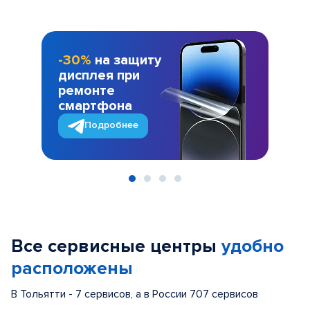
-30%
на защиту
дисплея при
ремонте
смартфона
Подробнее
Item
1
of
Все сервисные центры
удобно
4
расположены
В Тольятти - 7 сервисов, а в России 707 сервисов