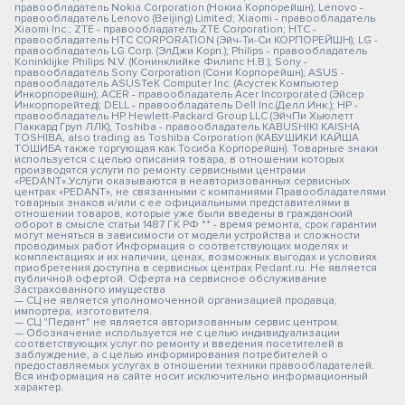
правообладатель Nokia Corporation (Нокиа Корпорейшн); Lenovo -
правообладатель Lenovo (Beijing) Limited; Xiaomi - правообладатель
Xiaomi Inc.; ZTE - правообладатель ZTE Corporation; HTC -
правообладатель HTC CORPORATION (Эйч-Ти-Си КОРПОРЕЙШН); LG -
правообладатель LG Corp. (ЭлДжи Корп.); Philips - правообладатель
Koninklijke Philips N.V. (Конинклийке Филипс Н.В.); Sony -
правообладатель Sony Corporation (Сони Корпорейшн); ASUS -
правообладатель ASUSTeK Computer Inc. (Асустек Компьютер
Инкорпорейшн); ACER - правообладатель Acer Incorporated (Эйсер
Инкорпорейтед); DELL - правообладатель Dell Inc.(Делл Инк.); HP -
правообладатель HP Hewlett-Packard Group LLC (ЭйчПи Хьюлетт
Паккард Груп ЛЛК); Toshiba - правообладатель KABUSHIKI KAISHA
TOSHIBA, also trading as Toshiba Corporation (КАБУШИКИ КАЙША
ТОШИБА также торгующая как Тосиба Корпорейшн). Товарные знаки
используется с целью описания товара, в отношении которых
производятся услуги по ремонту сервисными центрами
«PEDANT».Услуги оказываются в неавторизованных сервисных
центрах «PEDANT», не связанными с компаниями Правообладателями
товарных знаков и/или с ее официальными представителями в
отношении товаров, которые уже были введены в гражданский
оборот в смысле статьи 1487 ГК РФ ** - время ремонта, срок гарантии
могут меняться в зависимости от модели устройства и сложности
проводимых работ Информация о соответствующих моделях и
комплектациях и их наличии, ценах, возможных выгодах и условиях
приобретения доступна в сервисных центрах Pedant.ru. Не является
публичной офертой. Оферта на сервисное обслуживание
Застрахованного имущества
— СЦ не является уполномоченной организацией продавца,
импортера, изготовителя.
— СЦ "Педант" не является авторизованным сервис центром.
— Обозначение используется не с целью индивидуализации
соответствующих услуг по ремонту и введения посетителей в
заблуждение, а с целью информирования потребителей о
предоставляемых услугах в отношении техники правообладателей.
Вся информация на сайте носит исключительно информационный
характер.