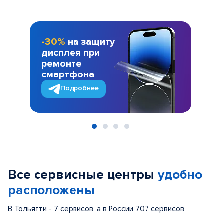
-30%
на защиту
дисплея при
ремонте
смартфона
Подробнее
Item
1
of
Все сервисные центры
удобно
4
расположены
В Тольятти - 7 сервисов, а в России 707 сервисов