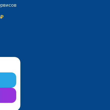
ервисов
 ₽