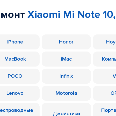
емонт
Xiaomi Mi Note 10,
iPhone
Honor
Ноу
MacBook
iMac
Комп
POCO
Infinix
V
Lenovo
Motorola
O
еспроводные
Порт
Джойстики