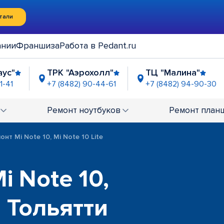
тали
ании
Франшиза
Работа в Pedant.ru
аус"
ТРК "Аэрохолл"
ТЦ "Малина"
1-41
+7 (8482) 90-44-61
+7 (8482) 94-90-30
вке у ТК "Каретный двор"
ТЦ "Капитал"
0-45-42
+7 (848) 238-85-96
Ремонт
ноутбуков
Ремонт
план
онт Mi Note 10, Mi Note 10 Lite
i Note 10,
в Тольятти