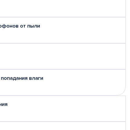
рофонов от пыли
 попадания влаги
ния