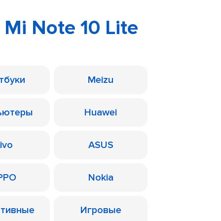
 Mi Note 10 Lite
тбуки
Meizu
ьютеры
Huawei
ivo
ASUS
PPO
Nokia
ативные
Игровые