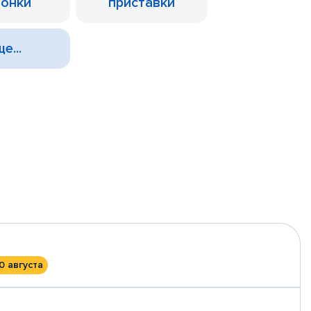
лонки
приставки
е...
0 августа