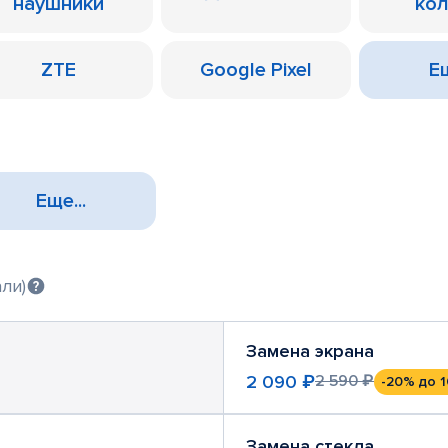
наушники
ко
ZTE
Google Pixel
Ещ
Еще...
ли)
Замена экрана
2 090 ₽
2 590 ₽
-20%
до 1
Замена стекла