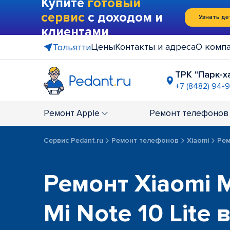
Купите
готовый
сервис
с доходом и
Узнать де
клиентами
Цены
Контакты и адреса
О комп
Тольятти
ТРК "Парк-х
+7 (8482) 94-9
на остано
+7 (8482) 9
Ремонт
Apple
Ремонт
телефонов
Сервис Pedant.ru
Ремонт телефонов
Xiaomi
Рем
Ремонт Xiaomi M
Mi Note 10 Lite 