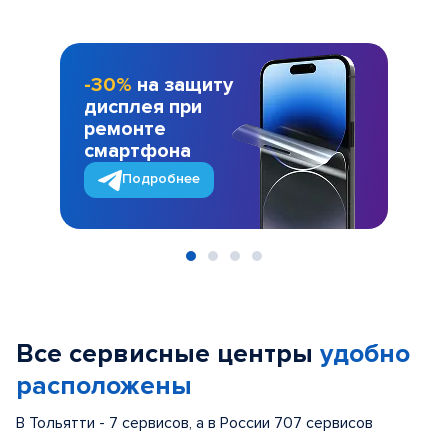
-30%
на защиту
дисплея при
ремонте
смартфона
Подробнее
Item
1
of
Все сервисные центры
удобно
4
расположены
В Тольятти - 7 сервисов, а в России 707 сервисов