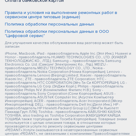
Оплата банковской картой
Правила и условия на выполнение ремонтных работ в
сервисном центре типовые (единые)
Политика обработки персональных данных
Политика обработки персональных данных в ООО
"Цифровой сервис"
Для улучшения качества обслуживания ваш разговор может быть
записан
iPhone, Macbook, iPad - правообладатель Apple Inc. (Эпл Инк.); Huawei и
Honor - правообладатель HUAWEI TECHNOLOGIES CO., LTD. (ХУАВЕЙ
ТЕКНОЛОДЖИС КО., ЛТД.); Samsung – правообладатель Samsung
Electronics Co. Ltd. (Самсунг Электроникс Ко., Лтд.); MEIZU -
правообладатель MEIZU TECHNOLOGY CO., LTD.; Nokia -
правообладатель Nokia Corporation (Нокиа Корпорейшн); Lenovo -
правообладатель Lenovo (Beijing) Limited; Xiaomi - правообладатель
Xiaomi Inc.; ZTE - правообладатель ZTE Corporation; HTC -
правообладатель HTC CORPORATION (Эйч-Ти-Си КОРПОРЕЙШН); LG -
правообладатель LG Corp. (ЭлДжи Корп.); Philips - правообладатель
Koninklijke Philips N.V. (Конинклийке Филипс Н.В.); Sony -
правообладатель Sony Corporation (Сони Корпорейшн); ASUS -
правообладатель ASUSTeK Computer Inc. (Асустек Компьютер
Инкорпорейшн); ACER - правообладатель Acer Incorporated (Эйсер
Инкорпорейтед); DELL - правообладатель Dell Inc.(Делл Инк.); HP -
правообладатель HP Hewlett-Packard Group LLC (ЭйчПи Хьюлетт
Паккард Груп ЛЛК); Toshiba - правообладатель KABUSHIKI KAISHA
TOSHIBA, also trading as Toshiba Corporation (КАБУШИКИ КАЙША
ТОШИБА также торгующая как Тосиба Корпорейшн). Товарные знаки
используется с целью описания товара, в отношении которых
производятся услуги по ремонту сервисными центрами
«PEDANT».Услуги оказываются в неавторизованных сервисных
центрах «PEDANT», не связанными с компаниями Правообладателями