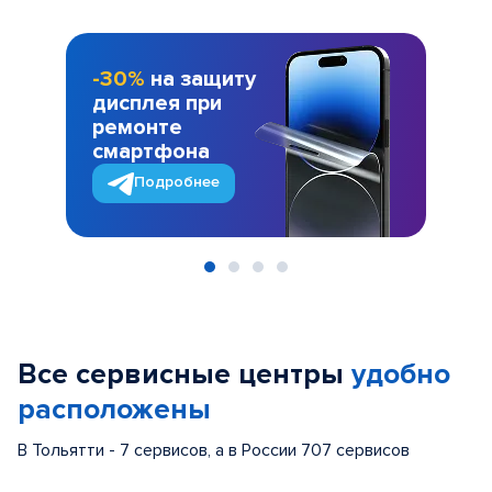
-30%
на защиту
дисплея при
ремонте
смартфона
Подробнее
Item
1
of
Все сервисные центры
удобно
4
расположены
В Тольятти - 7 сервисов, а в России 707 сервисов