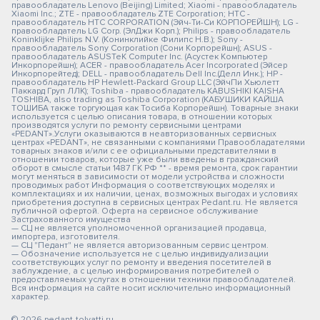
правообладатель Lenovo (Beijing) Limited; Xiaomi - правообладатель
Xiaomi Inc.; ZTE - правообладатель ZTE Corporation; HTC -
правообладатель HTC CORPORATION (Эйч-Ти-Си КОРПОРЕЙШН); LG -
правообладатель LG Corp. (ЭлДжи Корп.); Philips - правообладатель
Koninklijke Philips N.V. (Конинклийке Филипс Н.В.); Sony -
правообладатель Sony Corporation (Сони Корпорейшн); ASUS -
правообладатель ASUSTeK Computer Inc. (Асустек Компьютер
Инкорпорейшн); ACER - правообладатель Acer Incorporated (Эйсер
Инкорпорейтед); DELL - правообладатель Dell Inc.(Делл Инк.); HP -
правообладатель HP Hewlett-Packard Group LLC (ЭйчПи Хьюлетт
Паккард Груп ЛЛК); Toshiba - правообладатель KABUSHIKI KAISHA
TOSHIBA, also trading as Toshiba Corporation (КАБУШИКИ КАЙША
ТОШИБА также торгующая как Тосиба Корпорейшн). Товарные знаки
используется с целью описания товара, в отношении которых
производятся услуги по ремонту сервисными центрами
«PEDANT».Услуги оказываются в неавторизованных сервисных
центрах «PEDANT», не связанными с компаниями Правообладателями
товарных знаков и/или с ее официальными представителями в
отношении товаров, которые уже были введены в гражданский
оборот в смысле статьи 1487 ГК РФ ** - время ремонта, срок гарантии
могут меняться в зависимости от модели устройства и сложности
проводимых работ Информация о соответствующих моделях и
комплектациях и их наличии, ценах, возможных выгодах и условиях
приобретения доступна в сервисных центрах Pedant.ru. Не является
публичной офертой. Оферта на сервисное обслуживание
Застрахованного имущества
— СЦ не является уполномоченной организацией продавца,
импортера, изготовителя.
— СЦ "Педант" не является авторизованным сервис центром.
— Обозначение используется не с целью индивидуализации
соответствующих услуг по ремонту и введения посетителей в
заблуждение, а с целью информирования потребителей о
предоставляемых услугах в отношении техники правообладателей.
Вся информация на сайте носит исключительно информационный
характер.
© 2026 pedant-tolyatti.ru