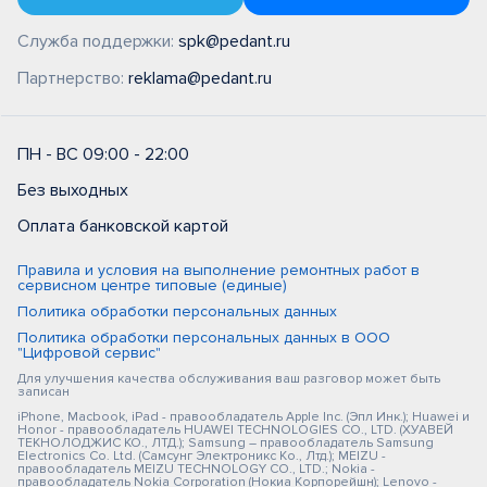
Служба поддержки:
spk@pedant.ru
Партнерство:
reklama@pedant.ru
ПН - ВС 09:00 - 22:00
Без выходных
Оплата банковской картой
Правила и условия на выполнение ремонтных работ в
сервисном центре типовые (единые)
Политика обработки персональных данных
Политика обработки персональных данных в ООО
"Цифровой сервис"
Для улучшения качества обслуживания ваш разговор может быть
записан
iPhone, Macbook, iPad - правообладатель Apple Inc. (Эпл Инк.); Huawei и
Honor - правообладатель HUAWEI TECHNOLOGIES CO., LTD. (ХУАВЕЙ
ТЕКНОЛОДЖИС КО., ЛТД.); Samsung – правообладатель Samsung
Electronics Co. Ltd. (Самсунг Электроникс Ко., Лтд.); MEIZU -
правообладатель MEIZU TECHNOLOGY CO., LTD.; Nokia -
правообладатель Nokia Corporation (Нокиа Корпорейшн); Lenovo -