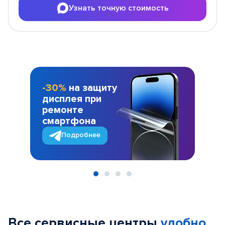
Узнать точную стоимость
-30%
на защиту
дисплея при
ремонте
смартфона
Подробнее
Item
1
of
Все сервисные центры
удобно
4