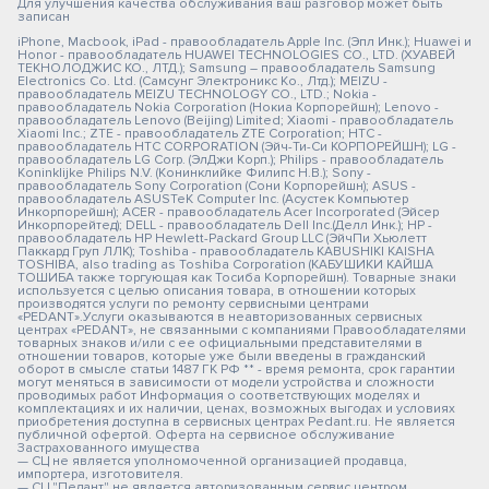
Для улучшения качества обслуживания ваш разговор может быть
записан
iPhone, Macbook, iPad - правообладатель Apple Inc. (Эпл Инк.); Huawei и
Honor - правообладатель HUAWEI TECHNOLOGIES CO., LTD. (ХУАВЕЙ
ТЕКНОЛОДЖИС КО., ЛТД.); Samsung – правообладатель Samsung
Electronics Co. Ltd. (Самсунг Электроникс Ко., Лтд.); MEIZU -
правообладатель MEIZU TECHNOLOGY CO., LTD.; Nokia -
правообладатель Nokia Corporation (Нокиа Корпорейшн); Lenovo -
правообладатель Lenovo (Beijing) Limited; Xiaomi - правообладатель
Xiaomi Inc.; ZTE - правообладатель ZTE Corporation; HTC -
правообладатель HTC CORPORATION (Эйч-Ти-Си КОРПОРЕЙШН); LG -
правообладатель LG Corp. (ЭлДжи Корп.); Philips - правообладатель
Koninklijke Philips N.V. (Конинклийке Филипс Н.В.); Sony -
правообладатель Sony Corporation (Сони Корпорейшн); ASUS -
правообладатель ASUSTeK Computer Inc. (Асустек Компьютер
Инкорпорейшн); ACER - правообладатель Acer Incorporated (Эйсер
Инкорпорейтед); DELL - правообладатель Dell Inc.(Делл Инк.); HP -
правообладатель HP Hewlett-Packard Group LLC (ЭйчПи Хьюлетт
Паккард Груп ЛЛК); Toshiba - правообладатель KABUSHIKI KAISHA
TOSHIBA, also trading as Toshiba Corporation (КАБУШИКИ КАЙША
ТОШИБА также торгующая как Тосиба Корпорейшн). Товарные знаки
используется с целью описания товара, в отношении которых
производятся услуги по ремонту сервисными центрами
«PEDANT».Услуги оказываются в неавторизованных сервисных
центрах «PEDANT», не связанными с компаниями Правообладателями
товарных знаков и/или с ее официальными представителями в
отношении товаров, которые уже были введены в гражданский
оборот в смысле статьи 1487 ГК РФ ** - время ремонта, срок гарантии
могут меняться в зависимости от модели устройства и сложности
проводимых работ Информация о соответствующих моделях и
комплектациях и их наличии, ценах, возможных выгодах и условиях
приобретения доступна в сервисных центрах Pedant.ru. Не является
публичной офертой. Оферта на сервисное обслуживание
Застрахованного имущества
— СЦ не является уполномоченной организацией продавца,
импортера, изготовителя.
— СЦ "Педант" не является авторизованным сервис центром.