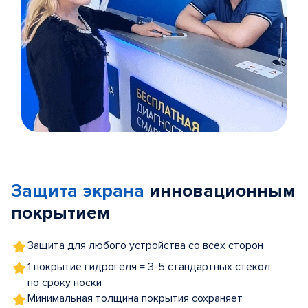
Item
1
of
Защита экрана
инновационным
5
покрытием
Защита для любого устройства со всех сторон
1 покрытие гидрогеля = 3-5 стандартных стекол
по сроку носки
Минимальная толщина покрытия сохраняет