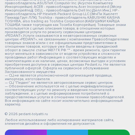
правообладатель ASUSTeK Computer Inc. (Асустек Компьютер
Инкорпорейшн); ACER - правообладатель Acer Incorporated (Эйсер
Инкорпорейтед); DELL - правообладатель Dell Inc.(Делл Инк.); HP -
правообладатель HP Hewlett-Packard Group LLC (ЭйчПи Хьюлетт
Паккард Груп ЛЛК); Toshiba - правообладатель KABUSHIKI KAISHA
TOSHIBA, also trading as Toshiba Corporation (КАБУШИКИ КАЙША
ТОШИБА также торгующая как Тосиба Корпорейшн). Товарные знаки
используется с целью описания товара, в отношении которых
производятся услуги по ремонту сервисными центрами
«PEDANT».Услуги оказываются в неавторизованных сервисных
центрах «PEDANT», не связанными с компаниями Правообладателями
товарных знаков и/или с ее официальными представителями в
отношении товаров, которые уже были введены в гражданский
оборот в смысле статьи 1487 ГК РФ ** - время ремонта, срок гарантии
могут меняться в зависимости от модели устройства и сложности
проводимых работ Информация о соответствующих моделях и
комплектациях и их наличии, ценах, возможных выгодах и условиях
приобретения доступна в сервисных центрах Pedant.ru. Не является
публичной офертой. Оферта на сервисное обслуживание
Застрахованного имущества
— СЦ не является уполномоченной организацией продавца,
импортера, изготовителя.
— СЦ "Педант" не является авторизованным сервис центром.
— Обозначение используется не с целью индивидуализации
соответствующих услуг по ремонту и введения посетителей в
заблуждение, а с целью информирования потребителей о
предоставляемых услугах в отношении техники правообладателей.
Вся информация на сайте носит исключительно информационный
характер.
© 2026 pedant-tolyatti.ru
Любое использование либо копирование материалов сайта,
элементов дизайна и оформления не допускается.