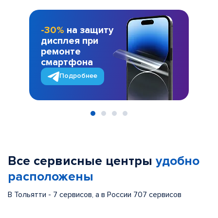
-30%
на защиту
дисплея при
ремонте
смартфона
Подробнее
Item
1
of
Все сервисные центры
удобно
4
расположены
В Тольятти - 7 сервисов, а в России 707 сервисов