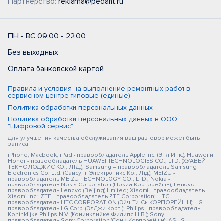
Партнерство:
reklama@pedant.ru
ПН - ВС 09:00 - 22:00
Без выходных
Оплата банковской картой
Правила и условия на выполнение ремонтных работ в
сервисном центре типовые (единые)
Политика обработки персональных данных
Политика обработки персональных данных в ООО
"Цифровой сервис"
Для улучшения качества обслуживания ваш разговор может быть
записан
iPhone, Macbook, iPad - правообладатель Apple Inc. (Эпл Инк.); Huawei и
Honor - правообладатель HUAWEI TECHNOLOGIES CO., LTD. (ХУАВЕЙ
ТЕКНОЛОДЖИС КО., ЛТД.); Samsung – правообладатель Samsung
Electronics Co. Ltd. (Самсунг Электроникс Ко., Лтд.); MEIZU -
правообладатель MEIZU TECHNOLOGY CO., LTD.; Nokia -
правообладатель Nokia Corporation (Нокиа Корпорейшн); Lenovo -
правообладатель Lenovo (Beijing) Limited; Xiaomi - правообладатель
Xiaomi Inc.; ZTE - правообладатель ZTE Corporation; HTC -
правообладатель HTC CORPORATION (Эйч-Ти-Си КОРПОРЕЙШН); LG -
правообладатель LG Corp. (ЭлДжи Корп.); Philips - правообладатель
Koninklijke Philips N.V. (Конинклийке Филипс Н.В.); Sony -
правообладатель Sony Corporation (Сони Корпорейшн); ASUS -