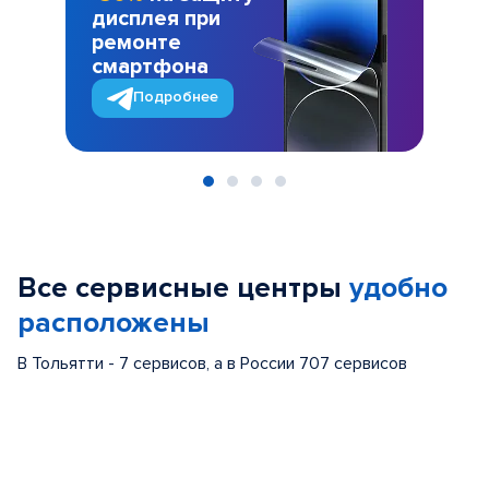
дисплея при
ремонте
смартфона
Подробнее
Item
1
of
Все сервисные центры
удобно
4
расположены
В Тольятти - 7 сервисов, а в России 707 сервисов