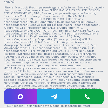
записан
iPhone, Macbook, iPad - правообладатель Apple Inc. (Эпл Инк.); Huawei и
Honor - правообладатель HUAWEI TECHNOLOGIES CO., LTD. (ХУАВЕЙ
ТЕКНОЛОДЖИС КО., ЛТД.); Samsung – правообладатель Samsung
Electronics Co. Ltd. (Самсунг Электроникс Ко., Лтд.); MEIZU -
правообладатель MEIZU TECHNOLOGY CO., LTD.; Nokia -
правообладатель Nokia Corporation (Нокиа Корпорейшн); Lenovo -
правообладатель Lenovo (Beijing) Limited; Xiaomi - правообладатель
Xiaomi Inc.; ZTE - правообладатель ZTE Corporation; HTC -
правообладатель HTC CORPORATION (Эйч-Ти-Си КОРПОРЕЙШН); LG -
правообладатель LG Corp. (ЭлДжи Корп.); Philips - правообладатель
Koninklijke Philips N.V. (Конинклийке Филипс Н.В.); Sony -
правообладатель Sony Corporation (Сони Корпорейшн); ASUS -
правообладатель ASUSTeK Computer Inc. (Асустек Компьютер
Инкорпорейшн); ACER - правообладатель Acer Incorporated (Эйсер
Инкорпорейтед); DELL - правообладатель Dell Inc.(Делл Инк.); HP -
правообладатель HP Hewlett-Packard Group LLC (ЭйчПи Хьюлетт
Паккард Груп ЛЛК); Toshiba - правообладатель KABUSHIKI KAISHA
TOSHIBA, also trading as Toshiba Corporation (КАБУШИКИ КАЙША
ТОШИБА также торгующая как Тосиба Корпорейшн). Товарные знаки
используется с целью описания товара, в отношении которых
производятся услуги по ремонту сервисными центрами
«PEDANT».Услуги оказываются в неавторизованных сервисных
центрах «PEDANT», не связанными с компаниями Правообладателями
товарных знаков и/или с ее официальными представителями в
отношении товаров, которые уже были введены в гражданский
оборот в смысле статьи 1487 ГК РФ ** - время ремонта, срок гарантии
могут меняться в зависимости от модели устройства и сложности
проводимых работ Информация о соответствующих моделях и
комплектациях и их наличии, ценах, возможных выгодах и условиях
приобретения доступна в сервисных центрах Pedant.ru. Не является
публичной офертой. Оферта на сервисное обслуживание
Застрахованного имущества
— СЦ не является уполномоченной организацией продавца,
импортера, изготовителя.
— СЦ "Педант" не является авторизованным сервис центром.