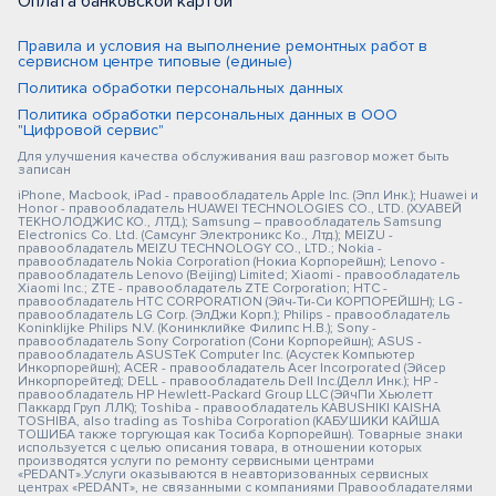
Оплата банковской картой
Правила и условия на выполнение ремонтных работ в
сервисном центре типовые (единые)
Политика обработки персональных данных
Политика обработки персональных данных в ООО
"Цифровой сервис"
Для улучшения качества обслуживания ваш разговор может быть
записан
iPhone, Macbook, iPad - правообладатель Apple Inc. (Эпл Инк.); Huawei и
Honor - правообладатель HUAWEI TECHNOLOGIES CO., LTD. (ХУАВЕЙ
ТЕКНОЛОДЖИС КО., ЛТД.); Samsung – правообладатель Samsung
Electronics Co. Ltd. (Самсунг Электроникс Ко., Лтд.); MEIZU -
правообладатель MEIZU TECHNOLOGY CO., LTD.; Nokia -
правообладатель Nokia Corporation (Нокиа Корпорейшн); Lenovo -
правообладатель Lenovo (Beijing) Limited; Xiaomi - правообладатель
Xiaomi Inc.; ZTE - правообладатель ZTE Corporation; HTC -
правообладатель HTC CORPORATION (Эйч-Ти-Си КОРПОРЕЙШН); LG -
правообладатель LG Corp. (ЭлДжи Корп.); Philips - правообладатель
Koninklijke Philips N.V. (Конинклийке Филипс Н.В.); Sony -
правообладатель Sony Corporation (Сони Корпорейшн); ASUS -
правообладатель ASUSTeK Computer Inc. (Асустек Компьютер
Инкорпорейшн); ACER - правообладатель Acer Incorporated (Эйсер
Инкорпорейтед); DELL - правообладатель Dell Inc.(Делл Инк.); HP -
правообладатель HP Hewlett-Packard Group LLC (ЭйчПи Хьюлетт
Паккард Груп ЛЛК); Toshiba - правообладатель KABUSHIKI KAISHA
TOSHIBA, also trading as Toshiba Corporation (КАБУШИКИ КАЙША
ТОШИБА также торгующая как Тосиба Корпорейшн). Товарные знаки
используется с целью описания товара, в отношении которых
производятся услуги по ремонту сервисными центрами
«PEDANT».Услуги оказываются в неавторизованных сервисных
центрах «PEDANT», не связанными с компаниями Правообладателями