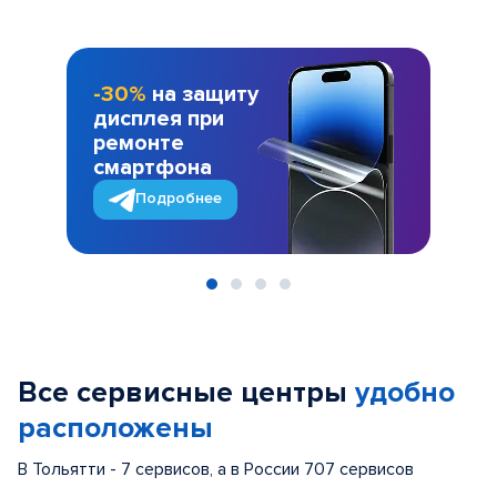
-30%
на защиту
дисплея при
ремонте
смартфона
Подробнее
Item
1
of
Все сервисные центры
удобно
4
расположены
В Тольятти - 7 сервисов, а в России 707 сервисов